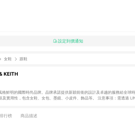
設定到價通知
女鞋
跟鞋
& KEITH
EITH 為風格鮮明的國際時尚品牌。品牌承諾提供新穎前衛的設計及卓越的服務給全
及實用性，包含女鞋、女包、墨鏡、小皮件、飾品等。 注意事項：需透過 LIN
小時內結帳才享有回饋，點數將於廠商出貨後 30天前後發送。若於商家App下單，
排行榜
商品描述