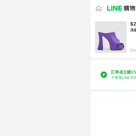
$2
永
CH
訂單成立賺2
下單享LINE P