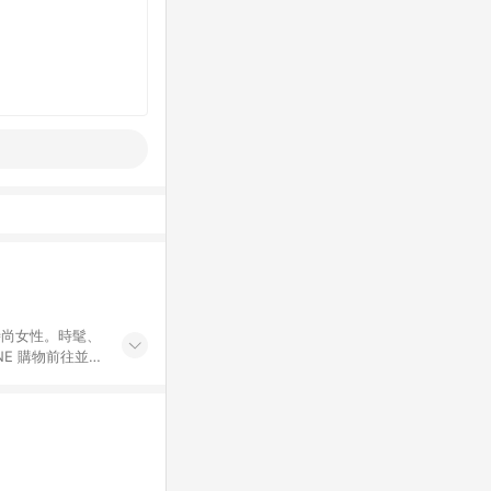
球時尚女性。時髦、
E 購物前往並
不符合LINE購