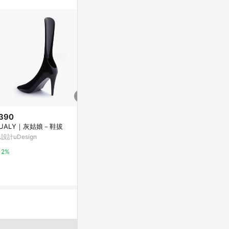
390
$2,590
歷史低價
UALY｜灰姑娘－鞋拔
繞踝粗跟鞋
$1,740
(降$4
.設計uDesign
CHARLES & KEITH
外貿春夏方頭
臺婚鞋水鉆單
2%
2%
跟鞋
東森購物 ETMa
0.5%