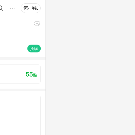
筆記
搶購
55
點