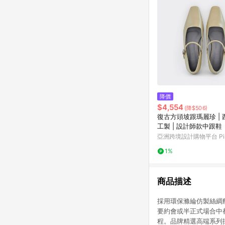
降價
$4,554
(降$506)
復古方頭坡跟瑪麗珍 |
工製 | 設計師款中跟鞋
亞洲跨境設計購物平台 Pin
1%
商品描述
採用環保滌綸仿製絲綢般
要約會或半正式場合中
程。品牌精選高端系列