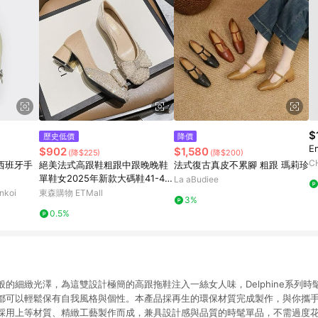
$
歷史低價
降價
E
$902
$1,580
(降$225)
(降$200)
C
 西班牙手
絕美法式高跟鞋粗跟中跟晚晚鞋
法式復古真皮不累腳 粗跟 瑪莉珍
單鞋女2025年新款大碼鞋41-43
La aBudiee
夏季
koi
東森購物 ETMall
3%
0.5%
的細緻光澤，為這雙設計極簡的高跟拖鞋注入一絲女人味，Delphine系列
都可以輕鬆保有自我風格與個性。本產品採再生的環保材質完成製作，與你攜
採用上等材質、精緻工藝製作而成，兼具設計感與品質的時髦單品，不需過度