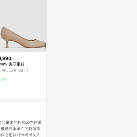
1,990
歷史低價
降價
mmy 尖頭跟鞋
$1,374
$2,980
(降$916)
(降$
HARLES & KEITH
(限時⬊3折)GREEN PINE時尚飾
Clarks 都會女伶
釦全真皮透氣粗跟鞋 黑色 (0085
女款甜心蝴蝶
2%
7558)
色) CLF8000
GREEN PINE
Clarks官方購
3%
15%
時髦又耀眼的外觀讓你在重
手推動具永續性的時尚旅
花費心思就能展現出女人