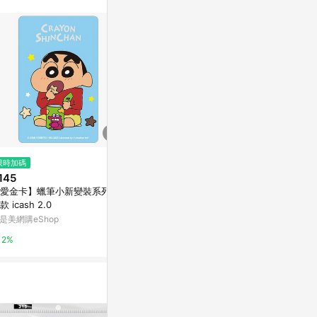
$40
限時加碼
限時加碼
jurawrsic 壓紋防水 PVC 貼紙，
145
$138
恐龍戴著狗項圈（cone）造型。
愛金卡】蠟筆小新變裝系列-日
搞怪 胖胖鹹魚 
亞洲跨境設計購物平台 Pinkoi
款 icash 2.0
耳機殼 Pro3保
果藍牙耳機套 
是美網購eShop
蝦皮購物
1%
2%
6%