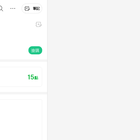
筆記
搶購
15
點