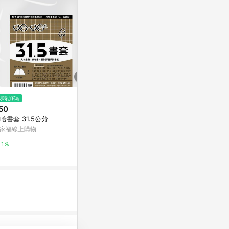
$105
限時加碼
降價
《Kartell》量筒
50
$630
(降$70)
Class B
哈書套 31.5公分
Brother TZe-251 護貝標籤帶 (
台灣樂天市場
24mm 白底黑字 )
家福線上購物
台灣樂天市場
3%
1%
3%