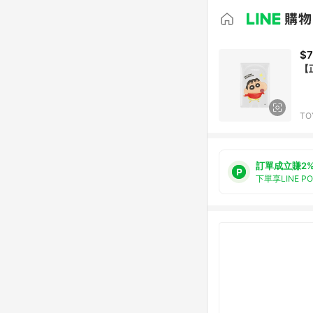
$
【
TO
訂單成立賺2
下單享LINE P