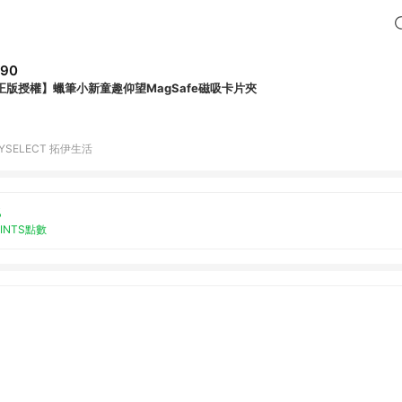
790
正版授權】蠟筆小新童趣仰望MagSafe磁吸卡片夾
YSELECT 拓伊生活
%
OINTS點數