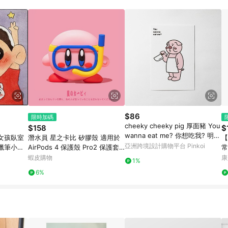
$86
限時加碼
cheeky cheeky pig 厚面豬 You
$158
$
wanna eat me? 你想吃我? 明信
女孩臥室
潛水員 星之卡比 矽膠殼 適用於
【
片
亞洲跨境設計購物平台 Pinkoi
蠟筆小新
AirPods 4 保護殼 Pro2 保護套
常
AirPods 1 2 3 全包耳機殼
蝦皮購物
康
1%
6%