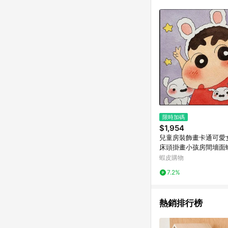
限時加碼
$1,954
兒童房裝飾畫卡通可愛
床頭掛畫小孩房間墻面
壁畫
蝦皮購物
7.2%
熱銷排行榜