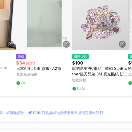
降價
限時加碼
$34
$100
$
(降$11)
koi
日本A4鋁卡紙(霧銀) A215
歐兜邁/PPF/車貼、軟磁 SunBro
哈
ther孫氏兄弟 3M 反光貼紙 防水
九乘九購物網
萬
貼紙 車貼貼紙 軟性磁貼
蝦皮購物
2%
6.4%
動
LINE購物護照
LINE POINTS點數紅包
賺點教學
常見問題
聯絡我們