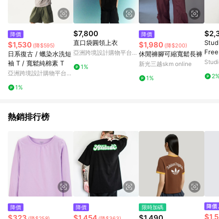
$7,800
$2,
降價
降價
直口袋圓領上衣
Stud
$1,530
$1,980
(降$595)
(降$200)
Fre
亞洲跨境設計購物平台
日系復古 / 蠟染水洗短
休閒褲腳可縮寬鬆長褲
Pinkoi
Stud
袖 T / 寬鬆純棉素 T
新光三越skm online
1%
亞洲跨境設計購物平台
2
1%
Pinkoi
1%
熱銷排行榜
降價
降價
限時加碼
$1,
$323
$1,454
$1,490
(降$258)
(降$363)