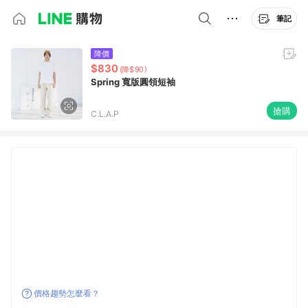
筆記
降價
$830
(降$90)
Spring 寬版圓領短袖
搶購
C.L.A.P
價格趨勢怎麼看？