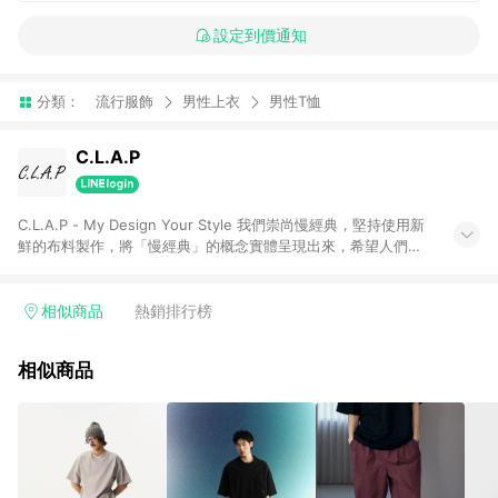
設定到價通知
分類：
流行服飾
男性上衣
男性T恤
C.L.A.P
C.L.A.P - My Design Your Style 我們崇尚慢經典，堅持使用新
鮮的布料製作，將「慢經典」的概念實體呈現出來，希望人們能
將這件最百搭的單品穿出自己的個性風格，從製造到出貨，甚至
於想像你穿上衣服的那一刻，C.L.A.P在所有細節盡可能貼心，因
為我們不想「做好」衣服就好，而是想持續做「好衣服」。我們
相似商品
熱銷排行榜
最想傳達的，是鼓勵每個人從追求流行轉為追求「認識自我」，
建立起你的日常時尚。 1. 透過Line購物前往C.L.A.P 官網消
相似商品
費，並在同一瀏覽器於24小時內成功下訂成立訂單，方可享有
Line Points 回饋資格。 2. Line Points 將於『訂單日+30日』且
無退換貨產生，由Line 平台陸續發送給符合資格之消費者。 3.
Line Points 使用方法將依照Line 官方規定執行。