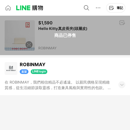
筆記
$1,590
Hello Kitty真皮長夾(頭層皮)
商品已停售
ROBINMAY
ROBINMAY
在 ROBINMAY，我們相信精品不必遙遠。 以親民價格呈現精緻
質感，從生活細節汲取靈感，打造兼具風格與實用性的包款。 願
你在這裡遇見陪伴日常的那一款。 注意事項：需透過 LINE 購物
前往並在同一瀏覽器於 24 小時內結帳才享有回饋，點數將於廠
商出貨後 30 天前後發送。若於商家 App下單，不符合LINE購物
導購資格。 商家資訊 公司名：薇恩股份有限公司 客服信箱：
service@robinmay.page