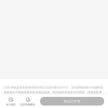
LINE 購物是匯集購物情報與商品資訊的整合性平台，並依購物情報中的趨勢與
風格做合作網路商家的延伸商品推薦，商品資料更新會有時間差，請務必點擊
商品至各合作網路商家，確認現售價與購物條件，一切資訊以合作廠商網頁為
商品已停售
準。
加入筆記
設定到價通知