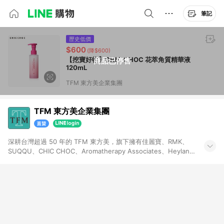
筆記
歷史低價
$600
(降$600)
【挖寶好物】CHIC CHOC 花萃角質精華液
商品已停售
120mL
TFM 東方美企業集團
TFM 東方美企業集團
深耕台灣超過 50 年的 TFM 東方美，旗下擁有佳麗寶、RMK、
SUQQU、CHIC CHOC、Aromatherapy Associates、Heyland
& Whittle、STONEGLOW，是台灣唯一本土獨資的頂級化妝品集
團。嚴選日本製彩妝保養及英國頂級香氛，帶來專櫃等級的使用
體驗。TFM 東方美官方旗艦店，提供全系列明星商品與限定優
惠，享受安心的購物體驗。會員獨享專屬折扣與售後服務，讓美
學不只停留在妝容，更延伸至生活的每一刻。