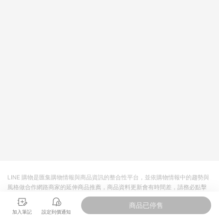
LINE 購物是匯集購物情報與商品資訊的整合性平台，並依購物情報中的趨勢與
風格做合作網路商家的延伸商品推薦，商品資料更新會有時間差，請務必點擊
商品至各合作網路商家，確認現售價與購物條件，一切資訊以合作廠商網頁為
商品已停售
準。
加入筆記
設定到價通知