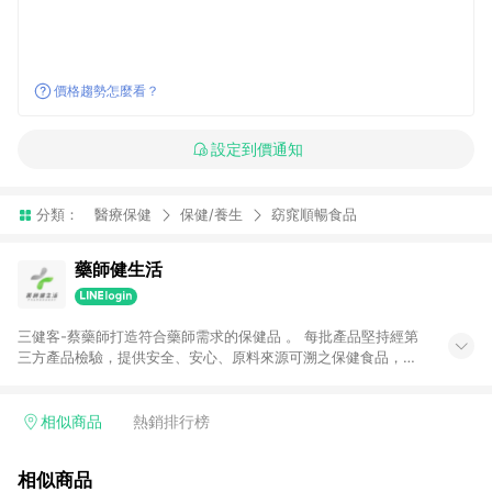
價格趨勢怎麼看？
設定到價通知
分類：
醫療保健
保健/養生
窈窕順暢食品
藥師健生活
三健客-蔡藥師打造符合藥師需求的保健品 。 每批產品堅持經第
三方產品檢驗，提供安全、安心、原料來源可溯之保健食品，致
力推廣『健生活』的生活型態！
相似商品
熱銷排行榜
相似商品