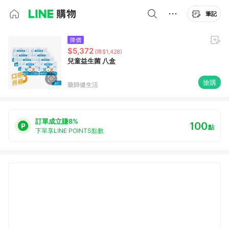
筆記
降價
$5,372
(降$1,428)
兒童益生菌 八盒
搶購
藥師健生活
訂單成立賺8%
100
點
下單享LINE POINTS點數