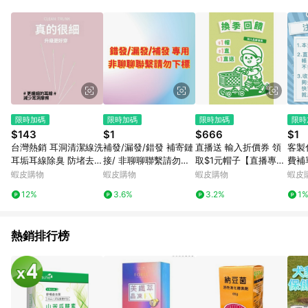
限時加碼
限時加碼
限時加碼
限時
$143
$1
$666
$1
台灣熱銷 耳洞清潔線洗
補發/漏發/錯發 補寄鏈
直播送 輸入折價券 領
客製
耳垢耳線除臭 防堵去異
接/ 非聊聊聯繫請勿下
取$1元帽子【直播專
費補
味 清理乾淨清潔線 清
標
用】
直播
蝦皮購物
蝦皮購物
蝦皮購物
蝦皮
潔耳洞 清潔棒 耳洞清
貨 
12%
3.6%
3.2%
1
潔棒 清耳洞線 耳洞 田
欄貓屋
螺精選
RK
熱銷排行榜