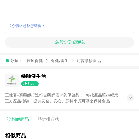
價格趨勢怎麼看？
設定到價通知
分類：
醫療保健
保健/養生
窈窕順暢食品
藥師健生活
三健客-蔡藥師打造符合藥師需求的保健品 。 每批產品堅持經第
三方產品檢驗，提供安全、安心、原料來源可溯之保健食品，致
力推廣『健生活』的生活型態！
相似商品
熱銷排行榜
相似商品