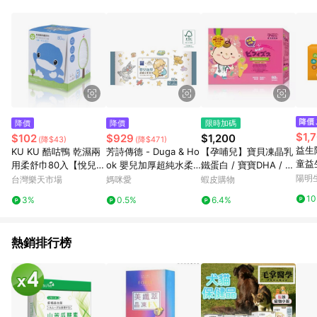
降價
降價
限時加碼
$1,
$102
$929
$1,200
(降$43)
(降$471)
益生
KU KU 酷咕鴨 乾濕兩
芳詩傳德 - Duga & Ho
【孕哺兒】寶貝凍晶乳
童益生
用柔舒巾80入【悅兒園
ok 嬰兒加厚超純水柔
鐵蛋白 / 寶寶DHA / 樂
生素D
婦幼生活館】
濕巾80抽-80抽×24包
高成長鈣粉 / 小晶亮葉
陽明
台灣樂天市場
媽咪愛
蝦皮購物
(箱購) 加厚無花紋15C
黃素+山桑子 / BioBifi
1
3%
0.5%
6.4%
M×20CM
益生菌
熱銷排行榜