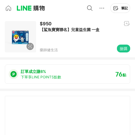
筆記
$950
【鯊魚寶寶聯名】兒童益生菌 一盒
搶購
藥師健生活
訂單成立賺8%
76
點
下單享LINE POINTS點數