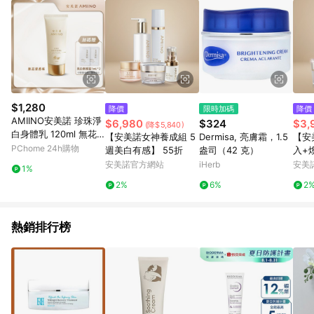
$1,280
降價
限時加碼
降價
AMIINO安美諾 珍珠淨
$6,980
$324
$3,
(降$5,840)
白身體乳 120ml 無花
【安美諾女神養成組 5
Dermisa, 亮膚霜，1.5
【安
果香味
PChome 24h購物
週美白有感】 55折
盎司（42 克）
入+
9折
安美諾官方網站
iHerb
安美
1%
2%
6%
2
熱銷排行榜