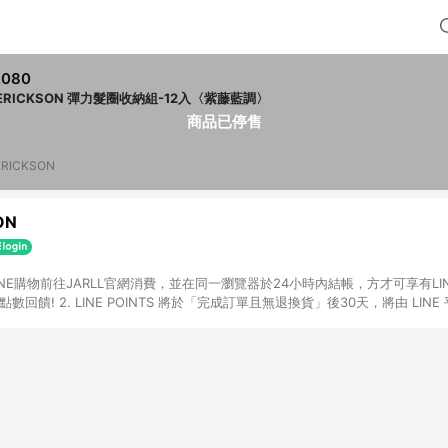
,080
. ERICKSON 彈力髮圈收納組-12入〈紫藤藍調〉
商品已停售
 ERICKSON
ON
LINE購物前往JARLL官網消費，並在同一瀏覽器於24小時內結帳，方才可享有LINE
後30天，將由 LINE 平台陸續發送給