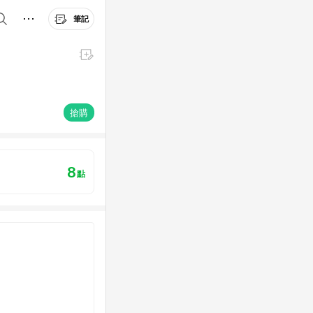
筆記
搶購
8
點