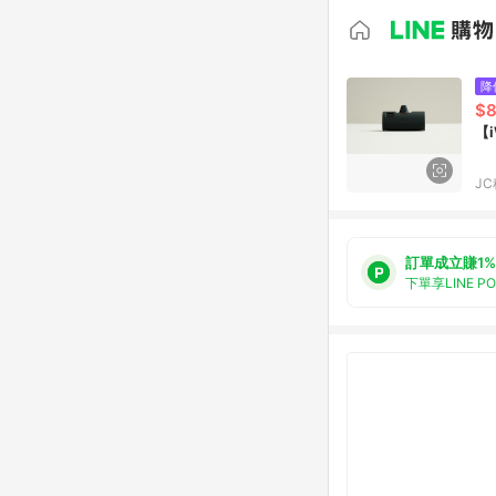
降
$
【
J
訂單成立賺1%
下單享LINE P