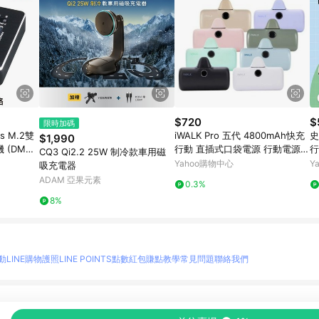
$720
$
限時加碼
s M.2雙
iWALK Pro 五代 4800mAh快充
史
$1,990
 (DMC3
行動 直插式口袋電源 行動電源 L
行
CQ3 Qi2.2 25W 制冷款車用磁
ightning
0
Yahoo購物中心
Y
吸充電器
ADAM 亞果元素
0.3%
8%
動
LINE購物護照
LINE POINTS點數紅包
賺點教學
常見問題
聯絡我們
物情報與商品資訊的整合性平台，並依購物情報中的趨勢與風格做合作網路商家的延伸商