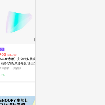
$4,000
降價
限時加碼
Diffuser車用皮圓柱眼鏡筒-米&
700
$1,190
(降$200)
紅
SOXP專用】安全帽多層膜大鏡
【古敬有限公司
新光三越skm online
 翡冷翠綠/摩洛哥藍/西班牙紅
O 支架快充版
色可選
8W / 5000mA
D佳德騎士俱樂部
萬家福線上購
1%
3%
3%