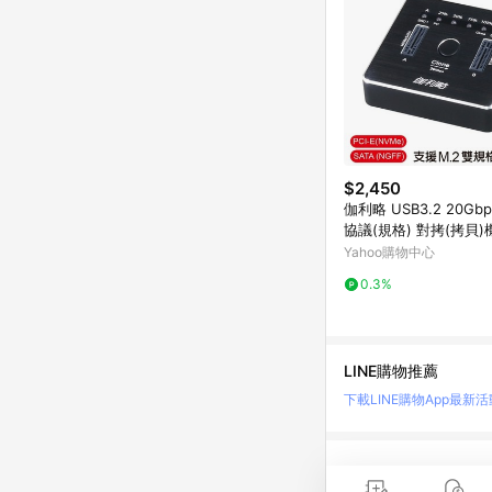
$2,450
伽利略 USB3.2 20Gbp
協議(規格) 對拷(拷貝)機
22D)
Yahoo購物中心
0.3%
LINE購物推薦
下載LINE購物App
最新活
LINE 購物是匯集購