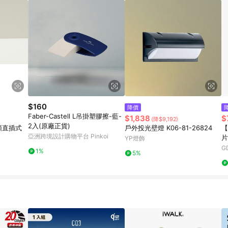
$160
降價
Faber-Castell L吊掛塑膠擦-藍-
$1,838
$
(降$9,192)
2入(原廠正貨)
雙頭直插式
戶外投光壁燈 K06-81-26824
【
亞洲跨境設計購物平台 Pinkoi
片
YP燈飾
三
G
1%
5%