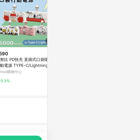
590
歷史低價
降價
努比 PD快充 直插式口袋隨身
$3,290
$349
(降$400)
(降$50
動電源 TYPE-C/Lightning 60
方型收納DC風扇 白色
AERO 專屬
0series
ahoo購物中心
citiesocial 找 好東西
XROUND官
0.3%
0.5%
0%
品推薦，商品資料更新會有