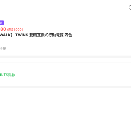
價
880
(降$1,000)
iWALK】 TWINS 雙頭直插式行動電源 四色
C科技
OINTS點數