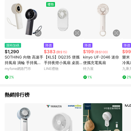
限時加碼
降價
降價
降價
$1,290
$383
$199
$99
(降$15)
(降$100)
SOTHING 向物 高速手
【KLS】DQ235 便攜
kinyo UF-2046 迷你
樂米 
持風扇 渦輪 手持風扇
手持夜燈小風扇 桌面支
便攜充電風扇
冷風
隨身風扇 USB風扇 高
架 夏扇 可調節 迷你扇
myfone網路門市
LINE禮物
特力屋
九乘
速風扇 隨身風
小電扇 隨身 小夜燈 四
2%
1%
2
檔調節 Type-C充電
熱銷排行榜