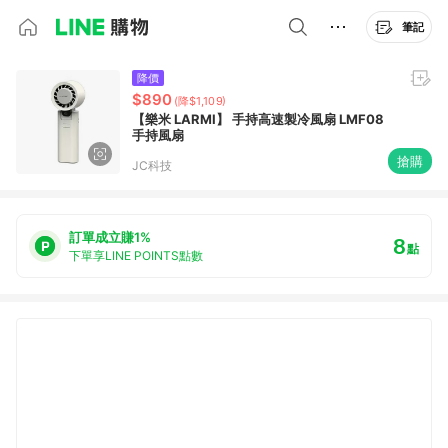
筆記
降價
$890
(降$1,109)
【樂米 LARMI】 手持高速製冷風扇 LMF08
手持風扇
搶購
JC科技
訂單成立賺1%
8
點
下單享LINE POINTS點數