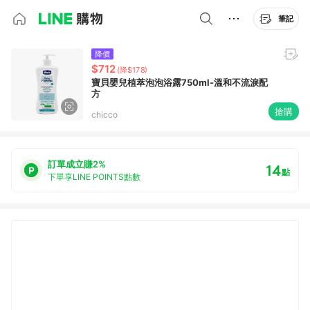
筆記
降價
$712
(降$178)
寶貝嬰兒植萃泡泡浴露750ml-溫和不流淚配
方
搶購
chicco
訂單成立賺2%
14
點
下單享LINE POINTS點數