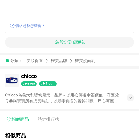
價格趨勢怎麼看？
設定到價通知
分類：
美妝保養
醫美品牌
醫美洗面乳
chicco
Chicco為義大利嬰幼兒第一品牌－以用心傳遞幸福價值，守護父
母參與寶寶所有成長時刻，以最零負擔的愛與關懷，用心呵護每
對父母與摯愛，陪伴孩子幸福成長。全新Chicco直營購物網，提
供眾多母嬰產品優惠，包含Chicco汽座、嬰兒推車、餐椅、嬰兒
床、玩具等高評價寶寶用品。需要的東西、來直營購物網消費最
相似商品
熱銷排行榜
安心、最划算，不必擔心買到的商品來源、造成使用安全疑慮，
可享受最高等級的會員折扣及服務。
相似商品