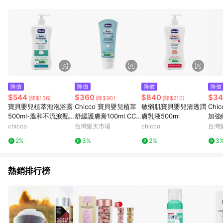
降價
降價
降價
降價
$544
$360
$840
$34
(降$136)
(降$90)
(降$210)
寶貝嬰兒植萃泡泡浴露
Chicco 寶貝嬰兒植萃
敏弱肌寶貝嬰兒清透潤
Chi
500ml-溫和不流淚配
舒緩護膚膏100ml CCB
膚乳液500ml
加強修
方-清新白棉
116410★衛立兒生活館
B1
chicco
台灣樂天市場
chicco
台灣
★
館★
2%
3%
2%
3
熱銷排行榜