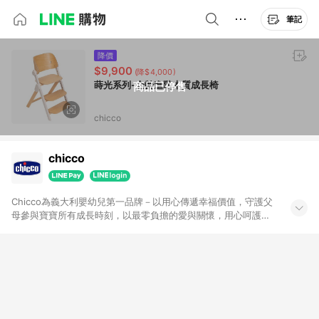
筆記
降價
$9,900
(降$4,000)
蒔光系列-全齡進階木質成長椅
商品已停售
chicco
chicco
Chicco為義大利嬰幼兒第一品牌－以用心傳遞幸福價值，守護父
母參與寶寶所有成長時刻，以最零負擔的愛與關懷，用心呵護每
對父母與摯愛，陪伴孩子幸福成長。全新Chicco直營購物網，提
供眾多母嬰產品優惠，包含Chicco汽座、嬰兒推車、餐椅、嬰兒
床、玩具等高評價寶寶用品。需要的東西、來直營購物網消費最
安心、最划算，不必擔心買到的商品來源、造成使用安全疑慮，
可享受最高等級的會員折扣及服務。