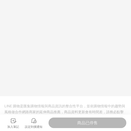
LINE 購物是匯集購物情報與商品資訊的整合性平台，並依購物情報中的趨勢與
風格做合作網路商家的延伸商品推薦，商品資料更新會有時間差，請務必點擊
商品至各合作網路商家，確認現售價與購物條件，一切資訊以合作廠商網頁為
商品已停售
準。
加入筆記
設定到價通知