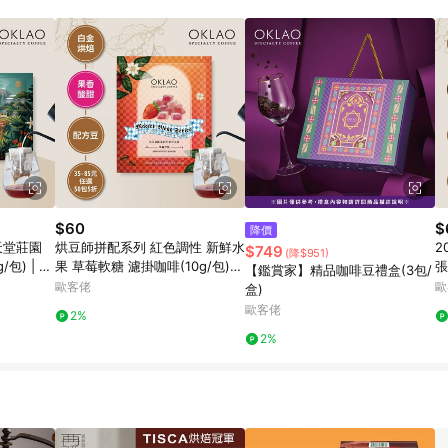
$60
$
降價
天堂莊園
烘豆師拼配系列 紅色調性 新鮮水
2
$749
(降$951)
果 草莓軟糖 濾掛咖啡(10g/包)｜
張維
【鑑賞家】精品咖啡豆禮盒(3包/
白金烘焙
包
歐客佬
歐
盒)
歐客佬
2%
2%