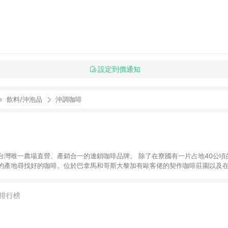
設定到價通知
飲料/沖泡品
沖調咖啡
台灣唯一農場直營、產銷合一的連鎖咖啡品牌。 除了在寮國有一片占地40公頃
的產地尋找好的咖啡。位於巴拿馬和哥斯大黎加有歐客佬的契作咖啡莊園以及
品質。同時也參與了國際咖啡競標，取得頂級稀有的夢幻逸品，儲放在恆溫恆
der的杯測師與烘豆師進行逐批杯測，採用世界冠軍烘焙曲線烘焙咖啡豆，同時也積
盃虹吸式咖啡大賽〈WSC〉亞軍。 從產地種植到一杯咖啡，歐客佬以最高的標
排行榜
遞，讓您更瞭解咖啡、探索咖啡世界。 更多資訊，請上歐客佬官網
ffee.com/