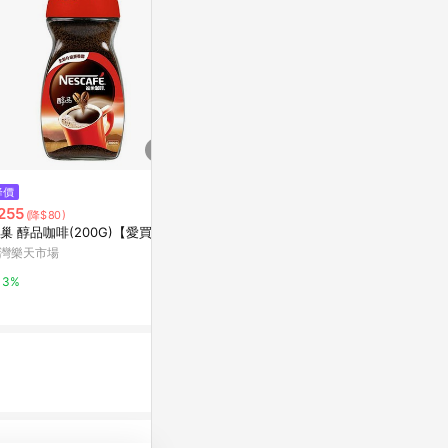
$323
降價
限時加碼
Silver M
255
$132
(降$80)
浸泡式咖啡
巢 醇品咖啡(200G)【愛買】
在臺有貨💙臺灣有貨新款特濃咖
亞洲跨境設計購物
啡糖奶糖卽食咖啡軟糖上班開車
灣樂天市場
辦公室散裝零食
蝦皮購物
1%
3%
4%