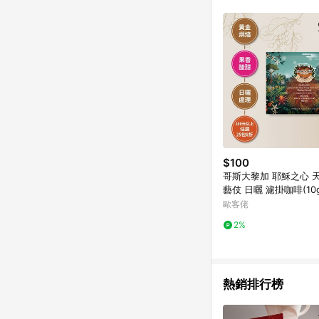
$100
哥斯大黎加 耶穌之心 
藝伎 日曬 濾掛咖啡(10g/包) | 黃
金烘焙
歐客佬
2%
熱銷排行榜