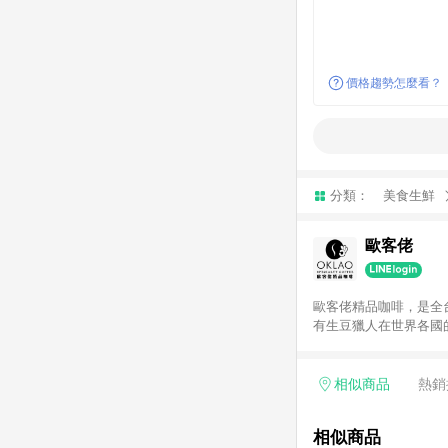
價格趨勢怎麼看？
分類：
美食生鮮
歐客佬
歐客佬精品咖啡，是全
有生豆獵人在世界各國
豆處理廠，確保咖啡的
備SCAA Q Gra
才，更榮獲2018世界
相似商品
熱銷
步驟，我們透過每一杯咖啡的傳
https://www.oklaoco
相似商品