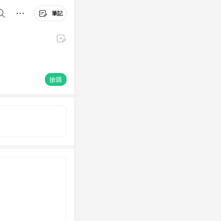
筆記
搶購