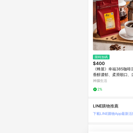
限時加碼
$400
《蜂屋》幸福385咖啡豆
香醇濃郁、柔滑順口、
神腦生活
2%
LINE購物推薦
下載LINE購物App
最新活