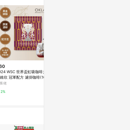
60
$60
$60
024 WSC 世界盃虹吸咖啡大賽
衣索比亞 耶加雪菲 柯契爾 牧羊
【冷萃/熱萃
欣 冠軍配方 濾掛咖啡(10g/
人 濾掛咖啡(10g/包) | 黑金烘焙
獅子王 水洗 
) | 黑金烘焙
包) | 黃金烘
客佬
歐客佬
歐客佬
2%
2%
2%