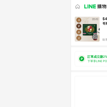
$
歐
訂單成立賺2
下單享LINE P