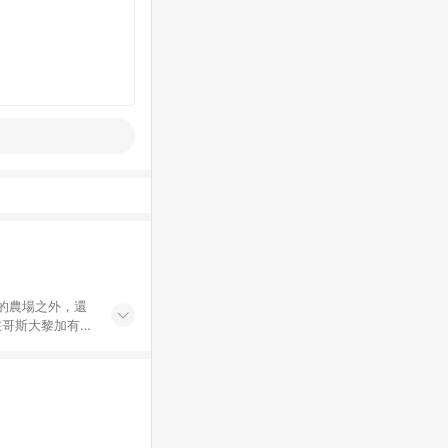
的農場之外，還
在哥斯大黎加有生
濕的倉儲，並有具
極培育咖啡師人
準把關每個細節與