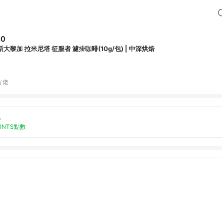
40
哥斯大黎加 拉米尼塔 征服者 濾掛咖啡(10g/包) | 中深烘焙
客佬
%
OINTS點數