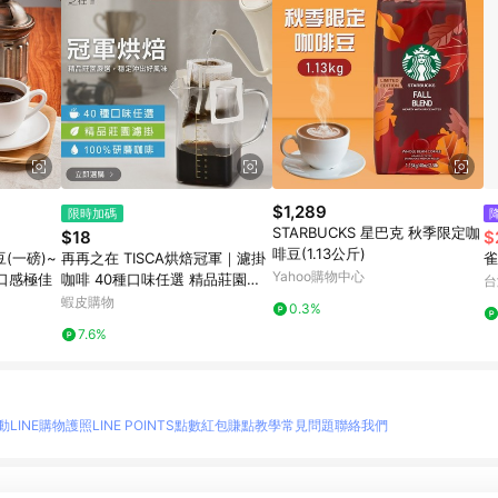
$1,289
限時加碼
STARBUCKS 星巴克 秋季限定咖
$18
$
啡豆(1.13公斤)
(一磅)~
再再之在 TISCA烘焙冠軍｜濾掛
雀
Yahoo購物中心
口感極佳
咖啡 40種口味任選 精品莊園濾
台
掛 耳掛咖啡 耳掛式咖啡 濾掛式
蝦皮購物
0.3%
咖啡 咖啡包 黑咖啡
7.6%
動
LINE購物護照
LINE POINTS點數紅包
賺點教學
常見問題
聯絡我們