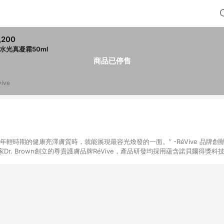
,200
D水光真凝霜50ml
商品已停售
vive
康亮澤膚質時，就能展現最容光煥發的一面。” -RéVive 品牌創辦人Dr. Brown
Dr. Brown創立的尊貴護膚品牌RéVive，產品研發均採用蘊含諾貝爾得獎
wal Technology』肌因再生賦活科技，揉合生物工程成分，能有效幫助更生皮