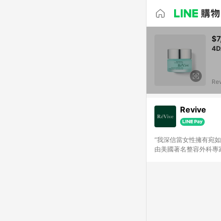
$7
4
Re
Revive
“我深信當女性擁有宛如年輕時期的健
由美國著名整容外科專家
老技術『Bio Rene
前後的最佳護膚產品。