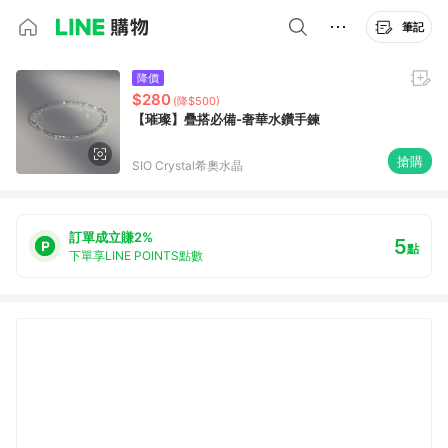
筆記
降價
$280
(降$500)
【璀璨】疊搭必備-奢華水鑽手鍊
搶購
SIO Crystal希奧水晶
訂單成立賺2%
5
點
下單享LINE POINTS點數