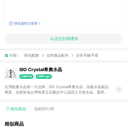
價格趨勢怎麼看？
設定到價通知
分類：
鞋包配飾
女性飾品配件
女性手鍊手環
SIO Crystal希奧水晶
台灣能量水晶第一大品牌，SIO Crystal希奧水晶，高級水晶製品
專賣，全館皆為台灣珠寶玉石鑑定中心認證之天然水晶。選擇你
喜歡的原創設計半寶石輕珠寶飾品或各式水晶許願療癒小物，使
水晶能量融入生活，將為你帶來好運和正能量，即刻體驗！
相似商品
熱銷排行榜
相似商品