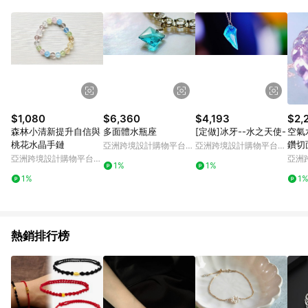
$1,080
$6,360
$4,193
$2,
森林小清新提升自信與
多面體水瓶座
[定做]冰牙--水之天使-
空氣
桃花水晶手鏈
鑽切
亞洲跨境設計購物平台
亞洲跨境設計購物平台
暖手
Pinkoi
Pinkoi
亞洲跨境設計購物平台
亞洲
1%
1%
Pinkoi
Pinko
1%
1
熱銷排行榜