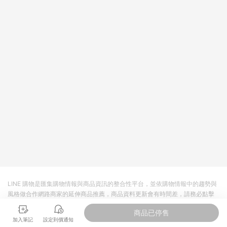
LINE 購物是匯集購物情報與商品資訊的整合性平台，並依購物情報中的趨勢與
風格做合作網路商家的延伸商品推薦，商品資料更新會有時間差，請務必點擊
商品至各合作網路商家，確認現售價與購物條件，一切資訊以合作廠商網頁為
商品已停售
準。
加入筆記
設定到價通知