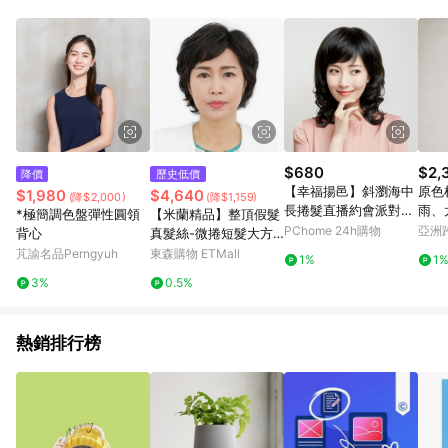
$680
$2,
降價
歷史低價
【幸福揚邑】斜瀏海中
原色
$1,980
$4,640
(降$2,000)
(降$1,159)
長捲髮直播約會派對造
雨、
*極簡調色盤彈性圓領
【米蘭精品】整頂假髮
型髮尾大波浪整頂假
PChome 24h購物
亞洲
背心
真髮絲-微捲短髮大方
髮-19黑
Pinko
優雅女假髮2色73vc23
芃諭名品Perngyuh
東森購物 ETMall
1%
1
3%
0.5%
熱銷排行榜