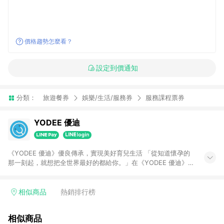
價格趨勢怎麼看？
設定到價通知
分類：
旅遊餐券
娛樂/生活/服務券
服務課程票券
YODEE 優迪
《YODEE 優迪》優良傳承，實現美好育兒生活 「從知道懷孕的
那一刻起，就想把全世界最好的都給你。」在《YODEE 優迪》
裡，您可以實現對孩子的這個承諾；當然，這也是我們對您的承
諾。《YODEE 優迪》為「優質產品、傳遞分享」的信念而生。專
注在母嬰領域，將全球百大品牌為”經”，豐富經驗為”緯”，網羅最
相似商品
熱銷排行榜
優質的產品，把最好的產品傳遞分享給您。
相似商品