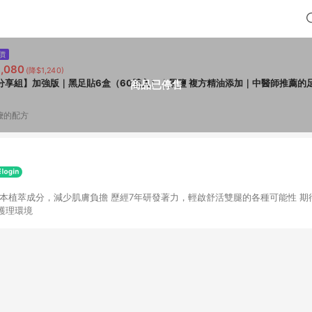
價
,080
(降$1,240)
分享組】加強版｜黑足貼6盒（60雙入）｜黑鹽 複方精油添加｜中醫師推薦的
商品已停售
嬤的配方
草本植萃成分，減少肌膚負擔 歷經7年研發著力，輕啟舒活雙腿的各種可能性 期
護理環境