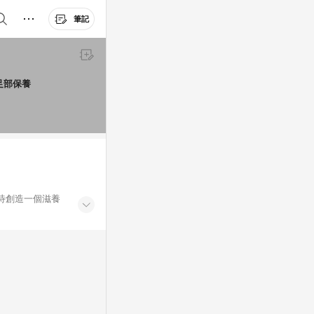
筆記
足部保養
待創造一個滋養