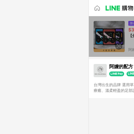
降
$3
【
阿
阿嬤的配方
台灣出生的品牌 選用
療癒、溫柔輕盈的足部