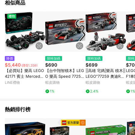
相似商品
降價
限時加碼
限時加碼
限時
$5,440
$690
$699
$70
(降$1,359)
【必買站】樂高 LEGO
【台中翔智積木】LEG
||高雄 宅媽|樂高 積木||
LEG
42171 賓士 Mercedes
O 樂高 Speed 77250
LEGO"77259 奧迪Rev
F1車
-AMG 樂高® Technic
MoneyGram Haas F1
olut F1 R26 賽車”
🟩電
LINE禮物
蝦皮購物
蝦皮購物
蝦皮
系列
d Ch
1%
2.4%
1
熱銷排行榜