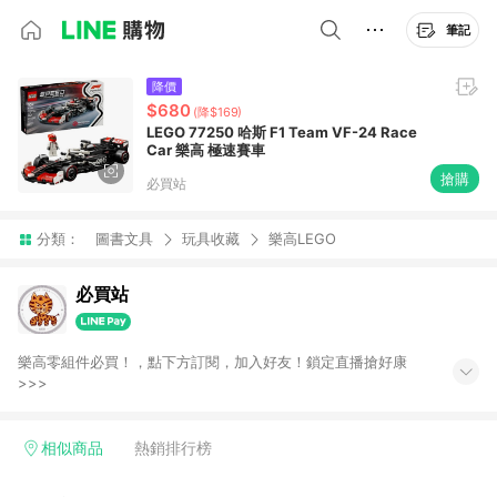
筆記
降價
$680
(降$169)
LEGO 77250 哈斯 F1 Team VF-24 Race
Car 樂高 極速賽車
搶購
必買站
分類：
圖書文具
玩具收藏
樂高LEGO
必買站
樂高零組件必買！，點下方訂閱，加入好友！鎖定直播搶好康
>>>
相似商品
熱銷排行榜