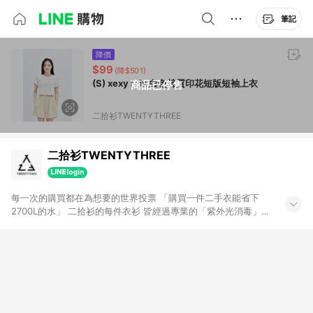
筆記
降價
$99
(降$501)
(S) xexy mix 白色棉質印花短版短袖上衣
商品已停售
二拾衫TWENTYTHREE
二拾衫TWENTYTHREE
每一次的購買都在為想要的世界投票 「購買一件二手衣能省下
2700L的水」 二拾衫的每件衣衫 皆經過專業的「紫外光消毒」、
「清洗熨燙」 賦予閒置衣物新生命，讓他們找到下一位新主人 希
望大家能在這裡找到屬於自己風格， 由二拾衫來顛覆妳對閒置衣
物的印象 ｜IG 23twentythree_tw ｜FB 二拾衫
TWENTYTHREE ｜官網 二拾衫TWENTYTHREE