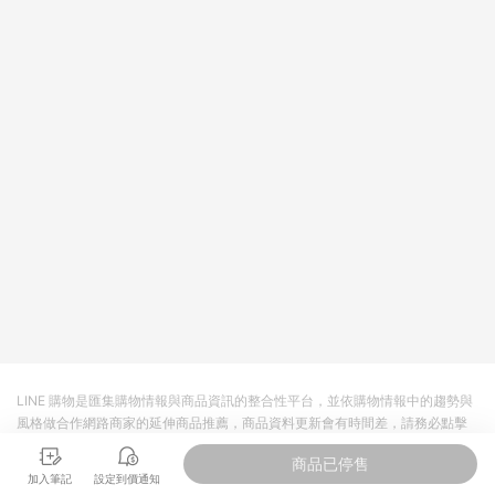
LINE 購物是匯集購物情報與商品資訊的整合性平台，並依購物情報中的趨勢與
風格做合作網路商家的延伸商品推薦，商品資料更新會有時間差，請務必點擊
商品至各合作網路商家，確認現售價與購物條件，一切資訊以合作廠商網頁為
商品已停售
準。
加入筆記
設定到價通知