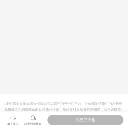
LINE 購物是匯集購物情報與商品資訊的整合性平台，並依購物情報中的趨勢與
風格做合作網路商家的延伸商品推薦，商品資料更新會有時間差，請務必點擊
商品至各合作網路商家，確認現售價與購物條件，一切資訊以合作廠商網頁為
商品已停售
準。
加入筆記
設定到價通知