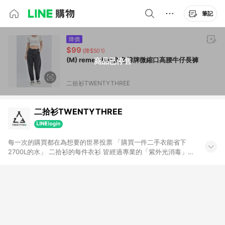
筆記
降價
$99
(降$501)
(M) remember 灰色韓牌微縮口高腰牛仔長褲
商品已停售
二拾衫TWENTYTHREE
二拾衫TWENTYTHREE
每一次的購買都在為想要的世界投票 「購買一件二手衣能省下
2700L的水」 二拾衫的每件衣衫 皆經過專業的「紫外光消毒」、
「清洗熨燙」 賦予閒置衣物新生命，讓他們找到下一位新主人 希
望大家能在這裡找到屬於自己風格， 由二拾衫來顛覆妳對閒置衣
物的印象 ｜IG 23twentythree_tw ｜FB 二拾衫
TWENTYTHREE ｜官網 二拾衫TWENTYTHREE