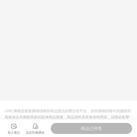
LINE 購物是匯集購物情報與商品資訊的整合性平台，並依購物情報中的趨勢與
風格做合作網路商家的延伸商品推薦，商品資料更新會有時間差，請務必點擊
商品至各合作網路商家，確認現售價與購物條件，一切資訊以合作廠商網頁為
商品已停售
準。
加入筆記
設定到價通知