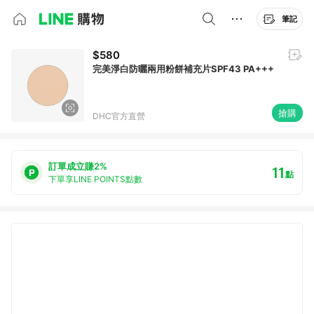
筆記
$580
完美淨白防曬兩用粉餅補充片SPF43 PA+++
搶購
DHC官方直營
訂單成立賺2%
11
點
下單享LINE POINTS點數