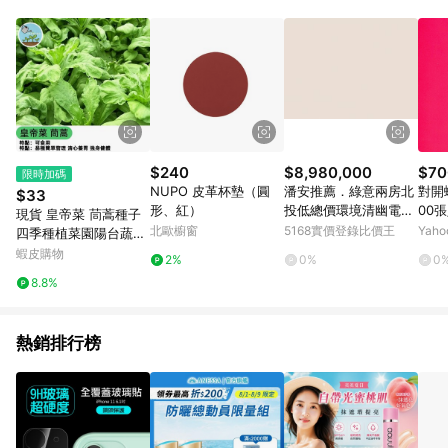
$240
$8,980,000
$70
限時加碼
NUPO 皮革杯墊（圓
潘安推薦．綠意兩房北
對開蠟
$33
形、紅）
投低總價環境清幽電梯
00
現貨 皇帝菜 茼蒿種子
美宅｜台北市北投區溫
北歐櫥窗
5168實價登錄比價王
Yah
四季種植菜園陽台蔬菜
泉路
小葉虎耳茼蒿 光杆茼蒿
蝦皮購物
2%
0%
0
火鍋菜 四季蔬菜 快收
8.8%
成 鮮嫩火鍋蔬 葉菜類
種子
熱銷排行榜