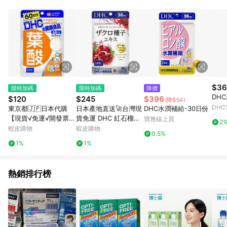
$36
限時加碼
限時加碼
降價
DH
$120
$245
$396
(降$54)
DH
東京都🇯🇵日本代購
日本產地直送🚀台灣現
DHC水潤補給-30日份
【現貨√免運√開發票】
貨免運 DHC 紅石榴膠
寶雅線上買
2
DHC 葉酸 60日份
原錠 30日份
蝦皮購物
蝦皮購物
0.5%
1%
1%
熱銷排行榜