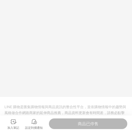
LINE 購物是匯集購物情報與商品資訊的整合性平台，並依購物情報中的趨勢與
風格做合作網路商家的延伸商品推薦，商品資料更新會有時間差，請務必點擊
商品至各合作網路商家，確認現售價與購物條件，一切資訊以合作廠商網頁為
商品已停售
準。
加入筆記
設定到價通知