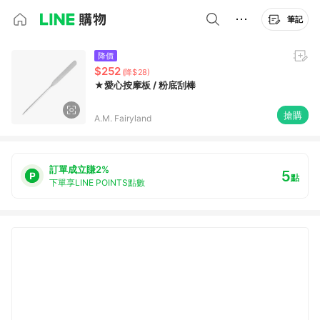
筆記
降價
$252
(降$28)
★愛心按摩板 / 粉底刮棒
搶購
A.M. Fairyland
訂單成立賺2%
5
點
下單享LINE POINTS點數