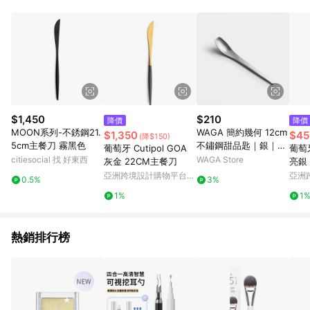
$1,450
$210
降價
降價
MOON系列-不銹鋼21.
WAGA 簡約幾何 12cm
$1,350
$45
(降$150)
5cm主餐刀 霧黑色
不鏽鋼甜品匙｜銀｜單
葡萄牙 Cutipol GOA
葡萄牙 C
品
citiesocial 找 好東西
WAGA Store
灰金 22CM主餐刀
亮銀
亞洲跨境設計購物平台
亞洲
0.5%
3%
Pinkoi
Pinko
1%
1
熱銷排行榜