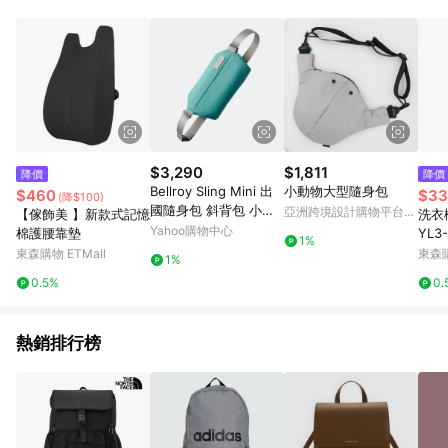
$3,290
$1,811
降價
降價
Bellroy Sling Mini 出
小動物大型隨身包
$460
$33
(降$100)
國隨身包 斜背包 小包
亞洲跨境設計購物平台
【傢飾美 】新款式記憶
洗衣
七夕浪漫購 送禮首選
Pinkoi
Yahoo購物中心
棉護腰靠墊
YL
1%
男包/女包-湖水藍
絮濾
東森購物 ETMall
東森購
1%
0.5%
0.
熱銷排行榜