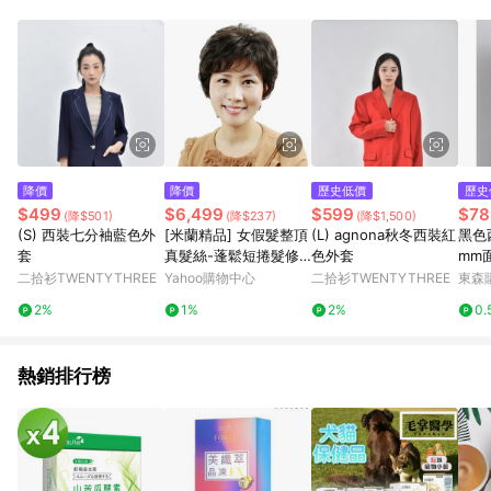
降價
降價
歷史低價
歷史
$499
$6,499
$599
$78
(降$501)
(降$237)
(降$1,500)
(S) 西裝七分袖藍色外
[米蘭精品] 女假髮整頂
(L) agnona秋冬西裝紅
黑色
套
真髮絲-蓬鬆短捲髮修
色外套
mm
臉舒適美髮用品2色73v
裝三
二拾衫TWENTYTHREE
Yahoo購物中心
二拾衫TWENTYTHREE
東森購
c27
秋
2%
1%
2%
0.
熱銷排行榜