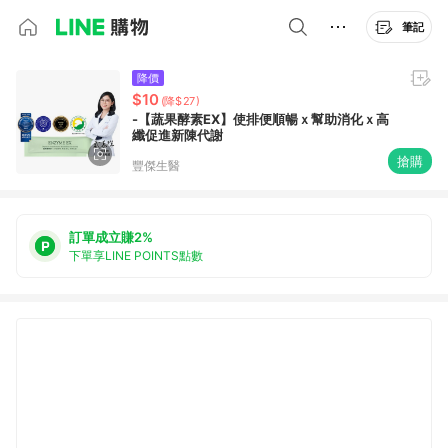
筆記
降價
$10
(降$27)
-【蔬果酵素EX】使排便順暢ｘ幫助消化ｘ高
纖促進新陳代謝
搶購
豐傑生醫
訂單成立賺2%
下單享LINE POINTS點數