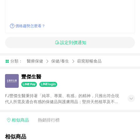
價格趨勢怎麼看？
設定到價通知
分類：
醫療保健
保健/養生
窈窕順暢食品
豐傑生醫
FJ豐傑生醫秉持著「純萃、專業、有感」的精神，只推出符合現
代人所需及適合有感的保健品與護膚用品；堅持天然植萃及不使
用八大刺激物，專業照顧全家的健康與美麗！
相似商品
熱銷排行榜
相似商品