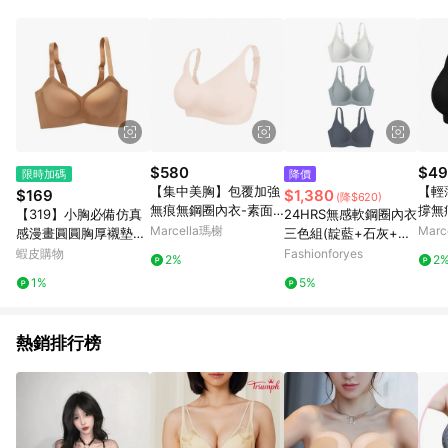
$580
$49
限時加碼
降價
【集中美胸】包覆加強
【輕
$169
$1,380
(降$620)
無痕無鋼圈內衣-素面 -
撐無
【319】小胸必備仿真
24HRS無感軟鋼圈內衣
XL / 裸粉
肩 - 
Marcella瑪榭
Marc
感漫畫圓圓胸厚襯墊無
三色組(靛藍+石灰+雲
痕內衣小胸部集中內衣
白)
蝦皮購物
Fashionforyes
2%
2
無鋼圈內衣無痕內衣爆
1%
5%
乳內衣
熱銷排行榜