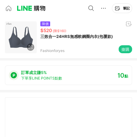
筆記
降價
$520
(降$160)
三效合一24HRS無感軟鋼圈內衣(包覆款)
搶購
Fashionforyes
訂單成立賺5%
10
點
下單享LINE POINTS點數