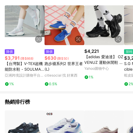
$4,221
降價
降價
限時
【adidas 愛迪達】 OZ
$3,791
$630
$3,
(降$668)
(降$50)
VENUZ 運動休閒鞋 老
【台灣製】V-TEX超機
跑步襪系列2 世界王者
S.G 
爹鞋 女鞋 - Originals
Yahoo購物中心
能防水鞋 - SOULMAD
(L)
cibl
JS2468
E月光粉
900
亞洲跨境設計購物平台
citiesocial 找 好東西
蝦皮
1%
閒 
Pinkoi
1%
0.5%
2
熱銷排行榜