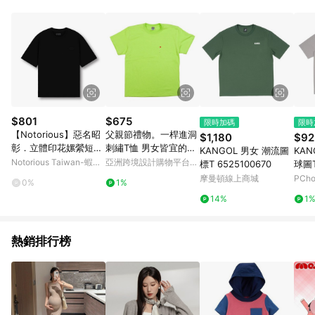
$801
$675
限時加碼
限時
【Notorious】惡名昭
父親節禮物。一桿進洞
$1,180
$92
彰．立體印花嫘縈短袖
刺繡T恤 男女皆宜的S
KANGOL 男女 潮流圖
KAN
T 機能服飾 館長服飾
〜XXXL、女人的S〜
Notorious Taiwan-蝦皮
亞洲跨境設計購物平台
標T 6525100670
球圖T
上衣 短袖 館長｜官方
L、兒童90〜160cm Tc
官方旗艦店
Pinkoi
摩曼頓線上商城
PCh
0%
1%
正品
ollector
14%
1
熱銷排行榜