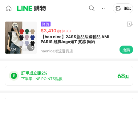
筆記
降價
$3,410
(降$180)
【hao nice】24SS新品法國精品 AMI
PARIS 經典logo短T 質感 簡約
搶購
haonice潮流選貨店
訂單成立賺2%
68
點
下單享LINE POINTS點數