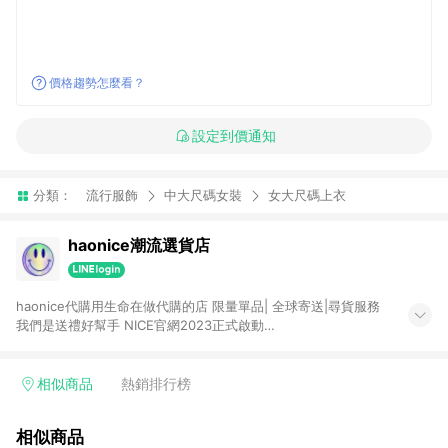
價格趨勢怎麼看？
設定到價通知
分類：
流行服飾
中大尺碼女裝
女大尺碼上衣
haonice潮流選貨店
haonice代購用生命在做代購的店 限量單品| 全球寄送|尋貨服務
我們是送禮好幫手 NICE官網2023正式啟動
https://www.haoniceshop.com 政府合法營業登記，官網專利
訂單收據
相似商品
熱銷排行榜
相似商品