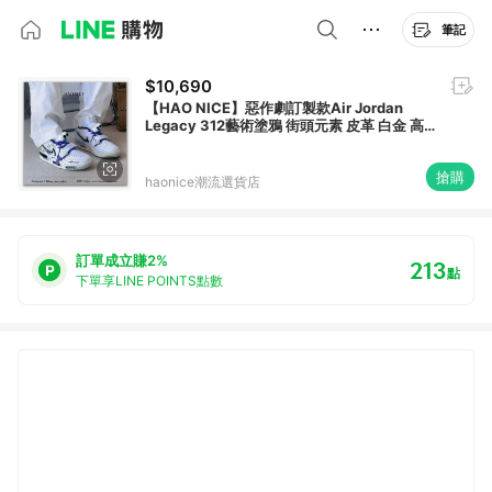
筆記
$10,690
【HAO NICE】惡作劇訂製款Air Jordan
Legacy 312️藝術塗鴉 街頭元素 皮革 白金 高
筒籃球鞋
搶購
haonice潮流選貨店
訂單成立賺2%
213
點
下單享LINE POINTS點數