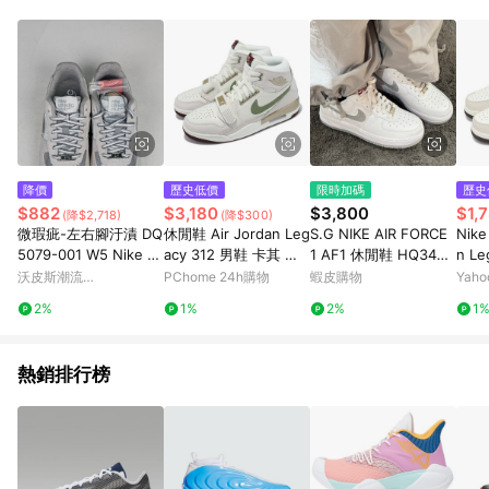
降價
歷史低價
限時加碼
歷史
$882
$3,180
$3,800
$1,
(降$2,718)
(降$300)
微瑕疵-左右腳汙漬 DQ
休閒鞋 Air Jordan Leg
S.G NIKE AIR FORCE
Nike
5079-001 W5 Nike Ai
acy 312 男鞋 卡其 綠
1 AF1 休閒鞋 HQ3461
n Le
r Force 1 '07 LX 銀灰
氣墊 爆裂紋 荔枝皮 喬
-191 白銀 銀灰 滿天星
女鞋
沃皮斯潮流
PChome 24h購物
蝦皮購物
Yah
緞面 休閒鞋 女鞋
丹 經典 HF0745-131
閃 女鞋
IB49
WORLDPEACE
2%
1%
2%
1
熱銷排行榜