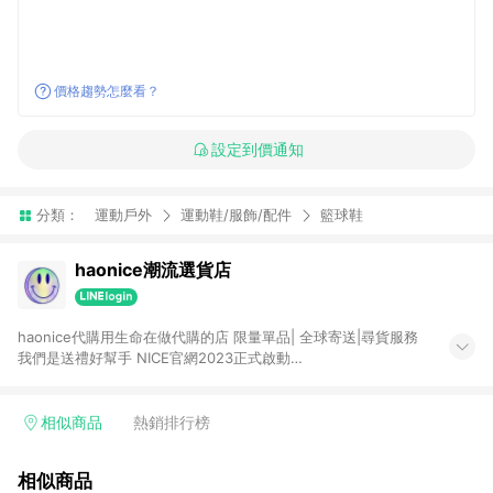
價格趨勢怎麼看？
設定到價通知
分類：
運動戶外
運動鞋/服飾/配件
籃球鞋
haonice潮流選貨店
haonice代購用生命在做代購的店 限量單品| 全球寄送|尋貨服務
我們是送禮好幫手 NICE官網2023正式啟動
https://www.haoniceshop.com 政府合法營業登記，官網專利
訂單收據
相似商品
熱銷排行榜
相似商品