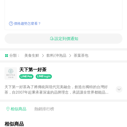
價格趨勢怎麼看？
設定到價通知
分類：
美食生鮮
飲料/沖泡品
茶葉茶包
天下第一好茶
天下第一好茶為了將傳統與現代完美融合，創造出獨特的台灣好
茶，自2007年起秉承著深遠的品牌理念，承諾讓全世界都能品味
到台灣茶的工藝之美。 茶韻悠悠，我們誓言以無與倫比的風味與
品質聯繫世界。深信茶，不僅是一杯茶，更是一種文化與情感的
傳遞，為品味人生的每一刻增添非凡意義。
相似商品
熱銷排行榜
相似商品