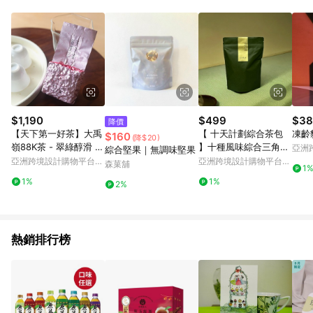
$1,190
$499
$38
降價
【天下第一好茶】大禹
【 十天計劃綜合茶包
凍齡
$160
(降$20)
嶺88K茶 - 翠綠醇滑 /
】十種風味綜合三角茶
亞洲
綜合堅果｜無調味堅果
清青鴻香
包(10包) 原葉台灣茶
Pinko
亞洲跨境設計購物平台
亞洲跨境設計購物平台
森菓舖
1
Pinkoi
Pinkoi
1%
1%
2%
熱銷排行榜