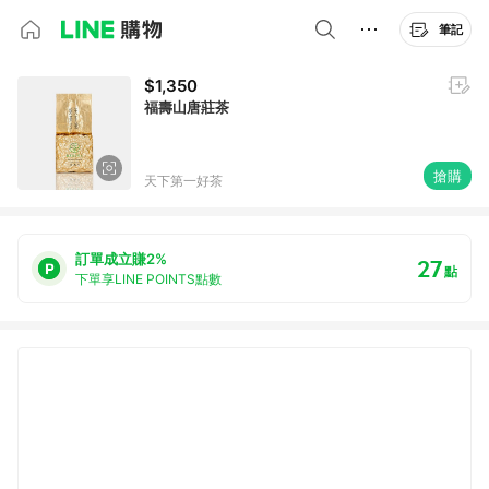
筆記
$1,350
福壽山唐莊茶
搶購
天下第一好茶
訂單成立賺2%
27
點
下單享LINE POINTS點數