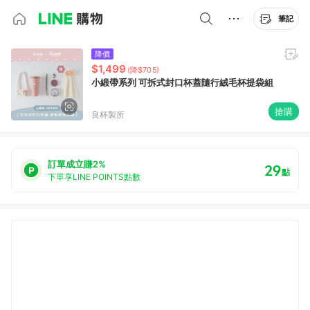
筆記
降價
$1,499
(降$705)
小緞帶系列 可拆式封口杯蓋隨行絨毛杯提袋組
搶購
良杯製所
訂單成立賺2%
29
點
下單享LINE POINTS點數