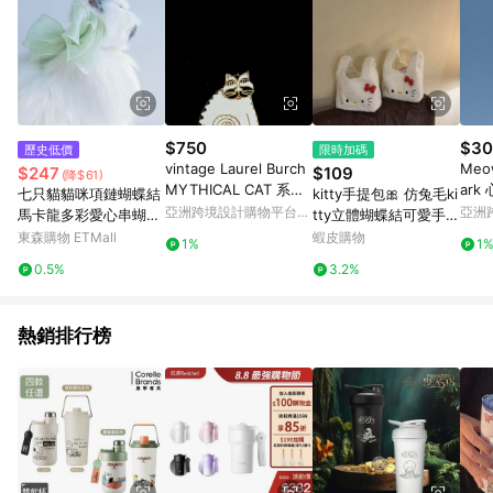
$750
$30
歷史低價
限時加碼
vintage Laurel Burch
Meo
$247
$109
(降$61)
MYTHICAL CAT 系列
ark 
七只貓貓咪項鏈蝴蝶結
kitty手提包🎀 仿兔毛ki
白貓 別針 胸針
Tabb
亞洲跨境設計購物平台
亞洲
馬卡龍多彩愛心串蝴蝶
tty立體蝴蝶結可愛手拎
8
Pinkoi
Pinko
結中大型寵物狗狗飾品
包
東森購物 ETMall
蝦皮購物
1%
1
0.5%
3.2%
熱銷排行榜