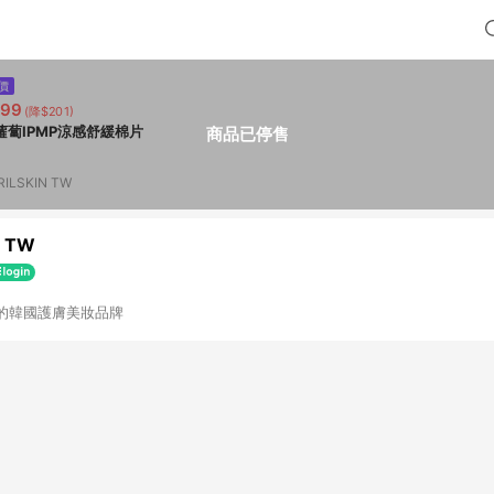
價
599
(降$201)
蘿蔔IPMP涼感舒緩棉片
商品已停售
RILSKIN TW
N TW
的韓國護膚美妝品牌