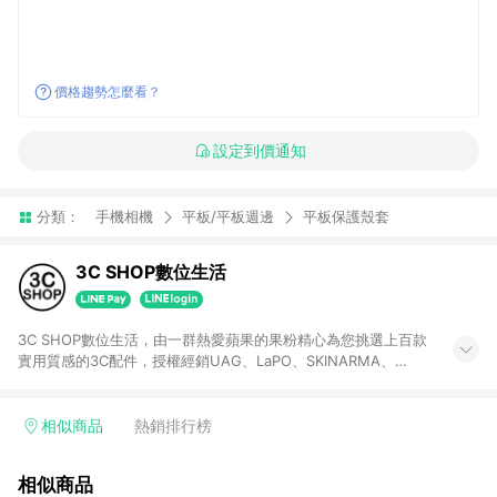
價格趨勢怎麼看？
設定到價通知
分類：
手機相機
平板/平板週邊
平板保護殼套
3C SHOP數位生活
3C SHOP數位生活，由一群熱愛蘋果的果粉精心為您挑選上百款
實用質感的3C配件，授權經銷UAG、LaPO、SKINARMA、
ADAM、POLYBATT、太樂芬、hoda、UNIQ、mophie、
bazic、energea等蘋果精品品牌，讓個性風格的手機配件豐富你
的生活，讓你在生活中成為眾目睽睽的焦點。
相似商品
熱銷排行榜
相似商品