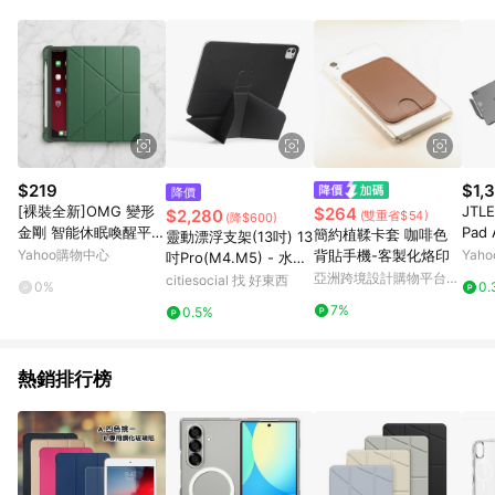
$219
$1,
降價
[裸裝全新]OMG 變形
JTLE
$264
$2,280
(雙重省$54)
(降$600)
金剛 智能休眠喚醒平板
Pad 
簡約植鞣卡套 咖啡色
靈動漂浮支架(13吋) 13
皮套 帶筆槽， iPad Air
o 
Yahoo購物中心
背貼手機-客製化烙印
Yah
吋Pro(M4.M5) - 水泥
7 11吋 2025版， 暗夜
保護殼
灰+鈷石藍
亞洲跨境設計購物平台
citiesocial 找 好東西
0%
0.
綠
2.9
Pinkoi
7%
0.5%
熱銷排行榜