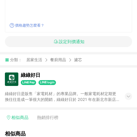
價格趨勢怎麼看？
設定到價通知
分類：
居家生活
餐廚用品
濾芯
綠綠好日
綠綠好日是販售「家電耗材」的專業品牌。一般家電耗材定期更
換往往造成一筆很大的開銷，綠綠好日於 2021 年在新北市新店
區創立。草創團隊從零開始尋找工廠並 1:1 開模製造每個濾網，
由清淨機濾網延伸至今綠綠好日已擁有超過 50 個品牌、500 個
型號以上的家電耗材產品；目前綠綠好日在各大通路皆有上架，
相似商品
熱銷排行榜
累積已超過10萬名忠誠會員。我們以最誠摯的心對待每個產品，
抱負淨化居家環境、延續家電壽命的使命，希望因為綠綠好日，
相似商品
日日都能是好日。