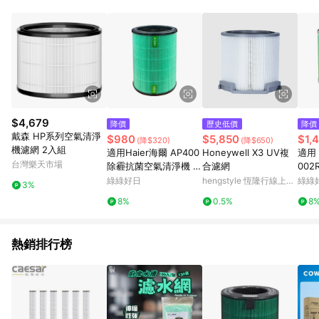
$4,679
降價
歷史低價
降價
戴森 HP系列空氣清淨
$980
$5,850
$1,
(降$320)
(降$650)
機濾網 2入組
適用Haier海爾 AP400
Honeywell X3 UV複
適用 
台灣樂天市場
除霾抗菌空氣清淨機 複
合濾網
002
合式抗菌HEPA濾芯 綠
HE
綠綠好日
hengstyle 恆隆行線上購
綠綠
3%
綠好日
性碳
物
8%
0.5%
8
綠好
熱銷排行榜