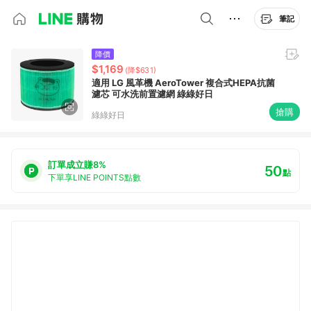
筆記
降價
$1,169
(降$631)
適用 LG 風革機 AeroTower 複合式HEPA抗菌
濾芯 可水洗前置濾網 綠綠好日
搶購
綠綠好日
訂單成立賺8%
50
點
下單享LINE POINTS點數