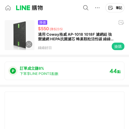
筆記
降價
$550
(降$235)
適用 Coway格威 AP-1018 1018F 濾網組 強
禦濾網 HEPA抗菌濾芯 蜂巢顆粒活性碳 綠綠
好日
搶購
綠綠好日
訂單成立賺8%
44
點
下單享LINE POINTS點數