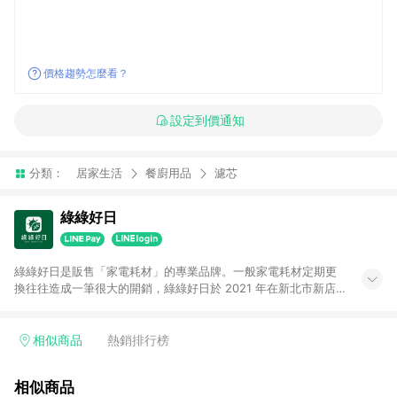
價格趨勢怎麼看？
設定到價通知
分類：
居家生活
餐廚用品
濾芯
綠綠好日
綠綠好日是販售「家電耗材」的專業品牌。一般家電耗材定期更
換往往造成一筆很大的開銷，綠綠好日於 2021 年在新北市新店
區創立。草創團隊從零開始尋找工廠並 1:1 開模製造每個濾網，
由清淨機濾網延伸至今綠綠好日已擁有超過 50 個品牌、500 個
型號以上的家電耗材產品；目前綠綠好日在各大通路皆有上架，
相似商品
熱銷排行榜
累積已超過10萬名忠誠會員。我們以最誠摯的心對待每個產品，
抱負淨化居家環境、延續家電壽命的使命，希望因為綠綠好日，
相似商品
日日都能是好日。