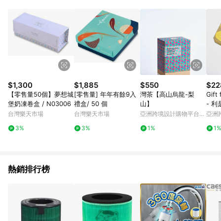
$1,300
$1,885
$550
$22
【零售量50個】夢想城
[零售量] 年年有餘9入
灣茶【高山烏龍-梨
Gift
堡奶凍卷盒 / N03006
禮盒/ 50 個
山】
- 
(6個
台灣樂天市場
台灣樂天市場
亞洲跨境設計購物平台
亞洲
Pinkoi
Pinko
3%
3%
1%
1
熱銷排行榜