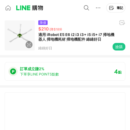
筆記
降價
$210
(降$189)
適用 iRobot E5 E6 i2 i3 i3+ i5 i5+ i7 掃地機
器人 掃地機耗材 掃地機配件 綠綠好日
搶購
綠綠好日
訂單成立賺2%
4
點
下單享LINE POINTS點數