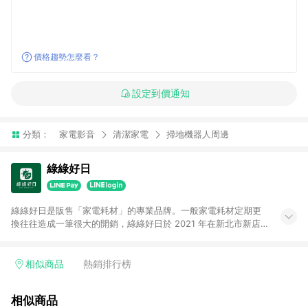
價格趨勢怎麼看？
設定到價通知
分類：
家電影音
清潔家電
掃地機器人周邊
綠綠好日
綠綠好日是販售「家電耗材」的專業品牌。一般家電耗材定期更
換往往造成一筆很大的開銷，綠綠好日於 2021 年在新北市新店
區創立。草創團隊從零開始尋找工廠並 1:1 開模製造每個濾網，
由清淨機濾網延伸至今綠綠好日已擁有超過 50 個品牌、500 個
型號以上的家電耗材產品；目前綠綠好日在各大通路皆有上架，
相似商品
熱銷排行榜
累積已超過10萬名忠誠會員。我們以最誠摯的心對待每個產品，
抱負淨化居家環境、延續家電壽命的使命，希望因為綠綠好日，
相似商品
日日都能是好日。