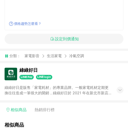
價格趨勢怎麼看？
設定到價通知
分類：
家電影音
生活家電
冷氣空調
綠綠好日
綠綠好日是販售「家電耗材」的專業品牌。一般家電耗材定期更
換往往造成一筆很大的開銷，綠綠好日於 2021 年在新北市新店
區創立。草創團隊從零開始尋找工廠並 1:1 開模製造每個濾網，
由清淨機濾網延伸至今綠綠好日已擁有超過 50 個品牌、500 個
型號以上的家電耗材產品；目前綠綠好日在各大通路皆有上架，
相似商品
熱銷排行榜
累積已超過10萬名忠誠會員。我們以最誠摯的心對待每個產品，
抱負淨化居家環境、延續家電壽命的使命，希望因為綠綠好日，
相似商品
日日都能是好日。