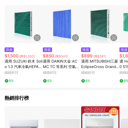
降價
降價
降價
降價
$1,500
$850
$699
$1,
(降$1,350)
(降$340)
(降$381)
適用 SUZUKI 鈴木 Soli
適用 DAIKIN大金 AC
適用 MITSUBISHI三菱
適 Ho
o 1.3 汽車冷氣HEPA濾
MC TC 等系列 空氣清
EclipseCross GrandL
0 51
網 綠綠好日 GSZ002
淨機 光觸媒濾紙 超值
ancer LancerFortis 汽
535
綠綠好日
綠綠好日
綠綠好日
綠綠
量販組 綠綠好日
車冷氣HEPA濾網 綠綠
優惠
8%
8%
8%
8
好日GMI002
熱銷排行榜