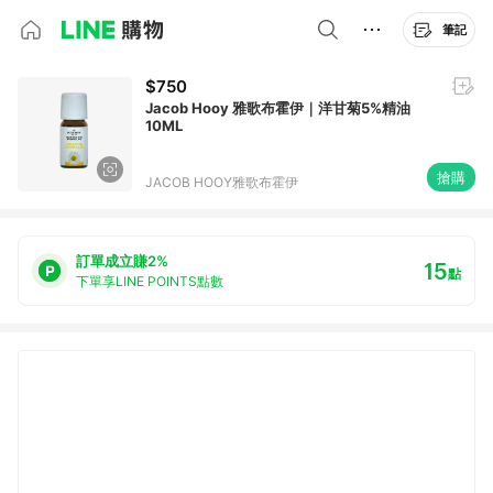
筆記
$750
Jacob Hooy 雅歌布霍伊｜洋甘菊5%精油
10ML
搶購
JACOB HOOY雅歌布霍伊
訂單成立賺2%
15
點
下單享LINE POINTS點數