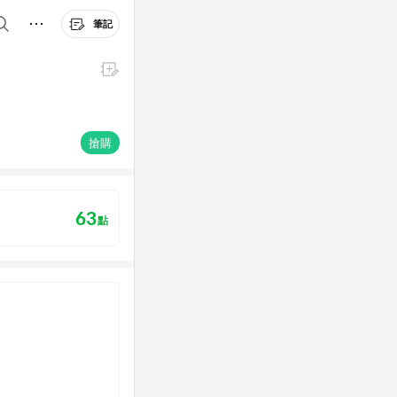
筆記
搶購
63
點