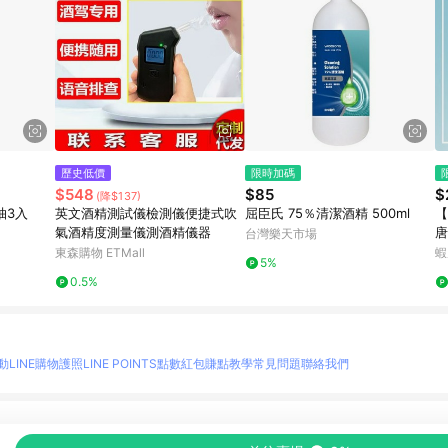
歷史低價
限時加碼
$548
$85
$
(降$137)
抽3入
英文酒精測試儀檢測儀便捷式吹
屈臣氏 75％清潔酒精 500ml
【
氣酒精度測量儀測酒精儀器
唐
台灣樂天市場
0
東森購物 ETMall
蝦
5%
購
0.5%
動
LINE購物護照
LINE POINTS點數紅包
賺點教學
常見問題
聯絡我們
物情報與商品資訊的整合性平台，並依購物情報中的趨勢與風格做合作網路商家的延伸商