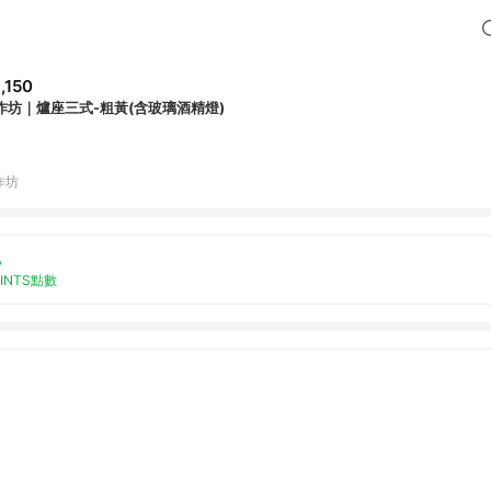
,150
作坊｜爐座三式-粗黃(含玻璃酒精燈)
作坊
%
OINTS點數