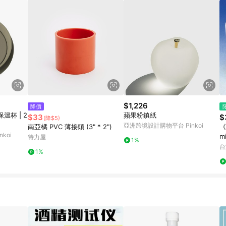
$1,226
降價
杯 | 2
蘋果粉鎮紙
$33
$
(降$5)
亞洲跨境設計購物平台 Pinkoi
南亞橘 PVC 薄接頭 (3" * 2")
《
koi
m
特力屋
1%
台
1%