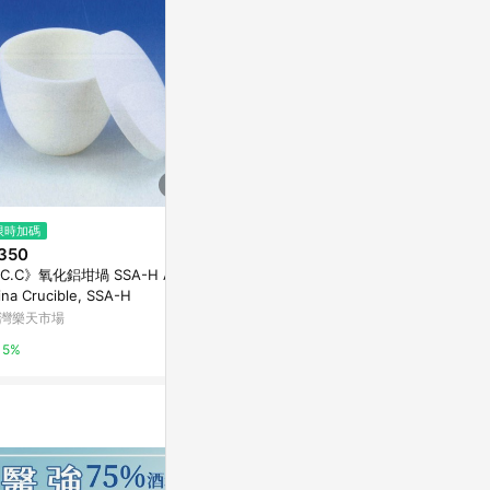
$2,793
限時加碼
限時加碼
ONIT 漆藝
350
$68
亞洲跨境設計購物
C.C》氧化鋁坩堝 SSA-H Alu
《cowie》PTFE磁石攪拌子比色
ina Crucible, SSA-H
槽用 PTFE Stir Bar, for Cell
1%
灣樂天市場
台灣樂天市場
5%
5%