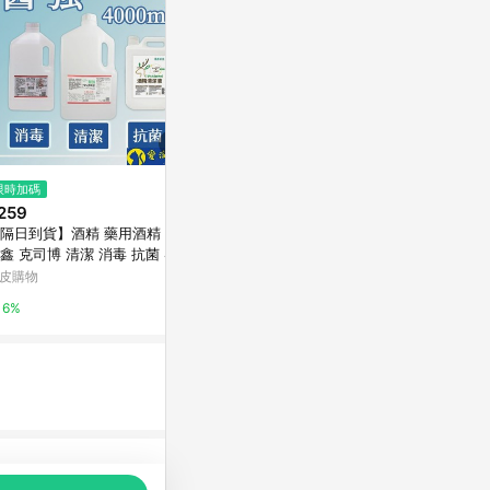
$291
限時加碼
限時加碼
醫強 75% 酒精液 4公升【小麥購
259
$469
物】24H出貨台灣現貨【C309】
隔日到貨】酒精 藥用酒精 醫强
Garden of
酒精擦 酒精液 酒精隨身瓶 酒精
小麥購物-蝦皮官方旗艦店
鑫 克司博 清潔 消毒 抗菌 400
季節性滴劑，
補充瓶 限宅配
ml 另售500ml酒精+噴頭【愛淘
司（30 毫升
皮購物
iHerb
1%
物】
6%
6%
品推薦，商品資料更新會有