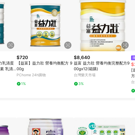
$720
$8,640
給力乳清蛋
【益富】益力壯 營養均衡配方 9
益富 益力壯 營養均衡完整配方9
$
奶素 乳清
00g
00gx12(箱購)
[
品
PChome 24h購物
台灣樂天市場
方
箱
台
1%
3%