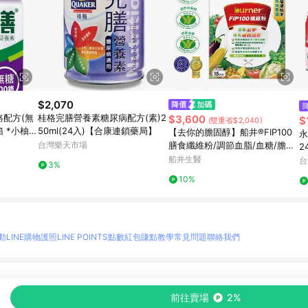
$2,070
鉻配方(無
桂格完膳營養素糖尿病配方(素)2
$3,600
$
(雙重省$2,040)
/箱 *小柚子
50ml(24入)【合康連鎖藥局】
【去你的膽固醇】船井®FIP100
永
台灣樂天市場
膳食纖維粉/調節血脂/血糖/膽固
2
醇/三酸甘油脂/胃腸功能改善超
船井生醫
台
3%
值組
10%
動
LINE購物護照
LINE POINTS點數紅包
賺點教學
常見問題
聯絡我們
物情報與商品資訊的整合性平台，並依購物情報中的趨勢與風格做合作網路商家的延伸商
前往賣場
2%
至各合作網路商家，確認現售價與購物條件，一切資訊以合作廠商網頁為準。