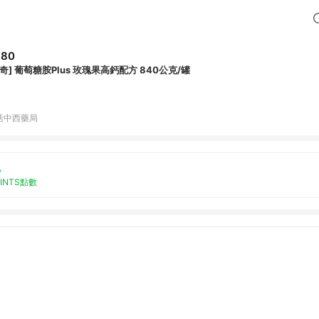
880
維奇] 葡萄糖胺Plus 玫瑰果高鈣配方 840公克/罐
活中西藥局
%
OINTS點數