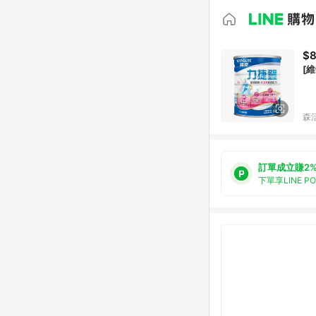
$
[
森
訂單成立賺2
下單享LINE P