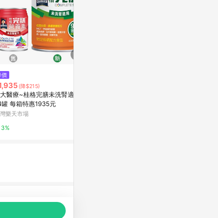
$829
降價
降價
【桂格完膳】營養素 糖尿病穩健
1,935
$3,000
(降$215)
(降$
鉻100配方 900g/罐
大醫療~桂格完膳未洗腎適用*
亞培 安素EX配
東森購物 ETMall
4罐 每箱特惠1935元
24入 (增強
蛋白幫助增肌
灣樂天市場
Abbott 亞培
0.5%
3%
1%
品推薦，商品資料更新會有