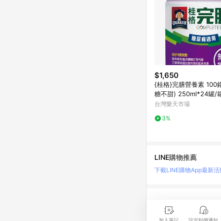
$1,650
{桂格}完膳營養素 100
糖不甜) 250ml*24罐
*
台灣樂天市場
3%
LINE購物推薦
下載LINE購物App
最新活
LINE 購物是匯集購
時間差，請務必點擊商品
加入筆記
設定到價通知