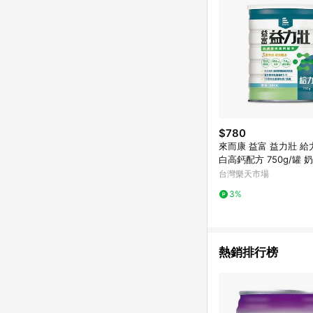
$780
來而康 益富 益力壯 
白高鈣配方 750g/罐 
蛋白 沖泡 奶粉 一般食
台灣樂天市場
3%
熱銷排行榜