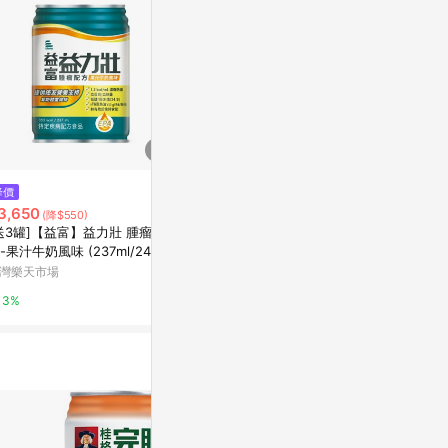
$1,430
降價
歷史低價
[維奇] 金裝
3,650
$135
(降$550)
(降$1)
1480g/罐
送3罐]【益富】益力壯 腫瘤配
單罐售 益富 益力壯腫瘤配方 果
森活中西藥局
-果汁牛奶風味 (237ml/24罐/
汁牛奶口味237ml/罐 魚油EPA、
)【杏一】
高蛋白、低糖、濃縮熱量 憨吉小
灣樂天市場
台灣樂天市場
2%
舖
3%
3%