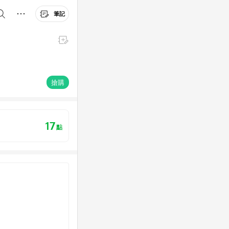
筆記
搶購
17
點