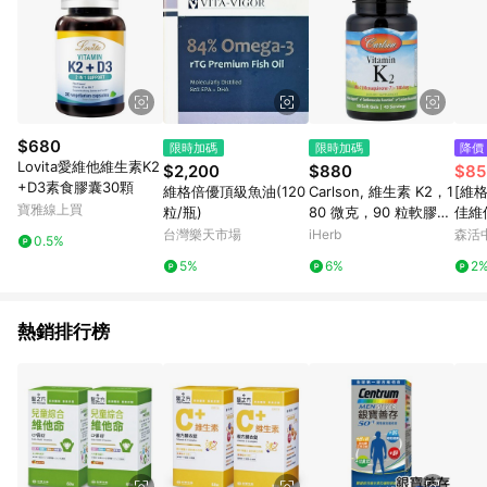
$680
限時加碼
限時加碼
降價
Lovita愛維他維生素K2
$2,200
$880
$85
+D3素食膠囊30顆
維格倍優頂級魚油(120
Carlson, 維生素 K2，1
[維格
寶雅線上買
粒/瓶)
80 微克，90 粒軟膠囊
佳維佳
（每粒軟膠囊 90 微
90粒
台灣樂天市場
iHerb
森活
0.5%
克）
豆萃
5%
6%
2
熱銷排行榜