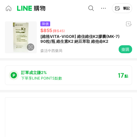
筆記
降價
$855
(降$45)
[維格VITA-VIGOR] 維佳維佳K2膠囊(MK-7)
90粒/瓶 維生素K2 納豆萃取 維他命K2
搶購
森活中西藥局
訂單成立賺2%
17
點
下單享LINE POINTS點數