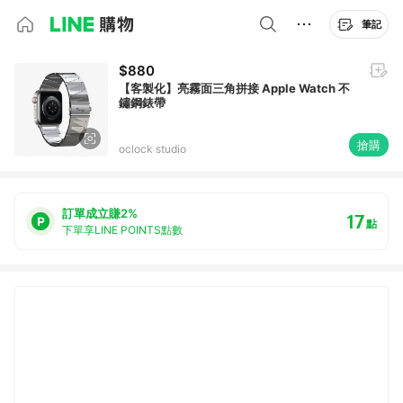
筆記
$880
【客製化】亮霧面三角拼接 Apple Watch 不
鏽鋼錶帶
搶購
oclock studio
訂單成立賺2%
17
點
下單享LINE POINTS點數