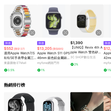
$1,390
降價
降價
降價
【UNIQ】Revix 4th A
$552
$13,205
$12
(降$137)
(降$695)
pple Watch 雙色矽膠
適用Apple Watch7/S
Apple Watch S11 GPS
Appl
磁吸錶帶
3C SHOP數位生活
8/6/SE手表帶金屬三珠
46mm 銀色鋁金屬錶殼
42
不銹鋼帶2/3/4/5代蘋
配霧紫色錶帶-M/L(ME
配霧
東森購物 ETMall
myfone網路門市
myf
2%
果手表iwatch精鋼表帶
VA4TA/A)
U74T
0.5%
1%
1
運動腕帶鏈式潮牌男女
款
熱銷排行榜