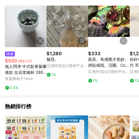
$1,280
$333
$1,2
降價
魅惑。
面具。有感覺才美妙。
你好
$920
(降$230)
拼貼戒指。活圍。Colla
代 
亞洲跨境設計購物平台
無人問津 中式影青菊瓣
ge Ring
Pinkoi
亞洲跨境設計購物平台
亞洲
矮款 拉花拿鐵杯 280
1%
Pinkoi
Pinko
毫升 茶杯 家人杯組
東森購物 ETMall
1%
1
0.5%
熱銷排行榜