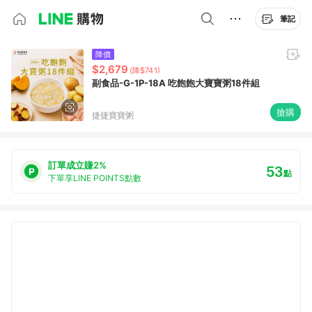
筆記
降價
$2,679
(降$741)
副食品-G-1P-18A 吃飽飽大寶寶粥18件組
搶購
捷捷寶寶粥
訂單成立賺2%
53
點
下單享LINE POINTS點數