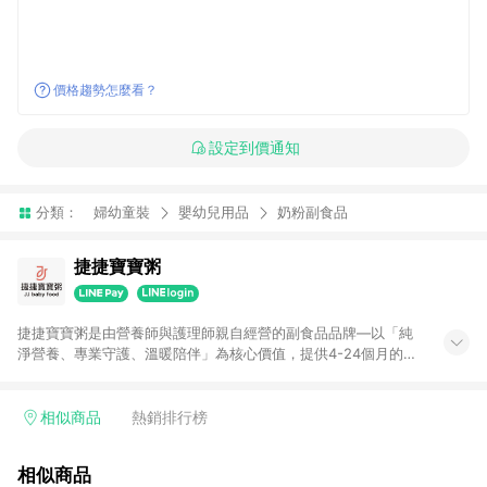
價格趨勢怎麼看？
設定到價通知
分類：
婦幼童裝
嬰幼兒用品
奶粉副食品
捷捷寶寶粥
捷捷寶寶粥是由營養師與護理師親自經營的副食品品牌—以「純
淨營養、專業守護、溫暖陪伴」為核心價值，提供4-24個月的寶
寶副食品，包含4個月的米泥、6個月的小寶寶粥、8個月的大寶
寶粥、1歲的燴料及燉飯等。我們擁有自有合法食品工廠，堅持不
找外包公司代工產品，生產、品管皆由我們自己親自把關，加上
相似商品
熱銷排行榜
HACCP/ISO22000的國際驗證，每月定期委外檢驗。我們始終相
信：孩子的每一餐，都是生命成長的重要起點，希望這一碗真誠
相似商品
料理的營養好粥，能成為每位爸媽最可靠、最貼心的好夥伴。