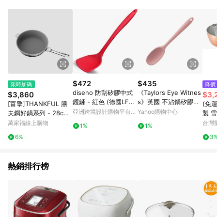
更具樂趣。
$472
$435
限時加碼
降價
diseno 防刮矽膠中式
《Taylors Eye Witnes
$3,860
$3,
鑊鏟 - 紅色 (德國LFGB
s》英國 不沾鍋矽膠料
[富擎]THANKFUL 膳
(免
認證)
理匙-櫻花粉29cm-- 攪
亞洲跨境設計購物平台
Yahoo購物中心
夫鋼好鍋系列 - 28cm
製 雪
拌匙 攪拌杓 料理杓
Pinkoi
陶瓷不沾煎鍋組 (含可
單手
萬家福線上購物
台灣
1%
1%
拆手柄)
奶鍋 
6%
3
6 
熱銷排行榜