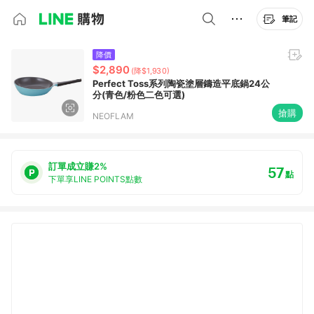
筆記
降價
$2,890
(降$1,930)
Perfect Toss系列陶瓷塗層鑄造平底鍋24公
分(青色/粉色二色可選)
搶購
NEOFLAM
訂單成立賺2%
57
點
下單享LINE POINTS點數