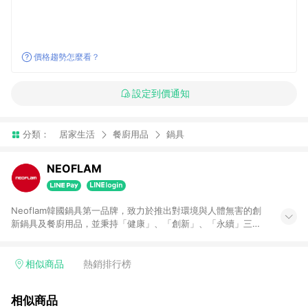
價格趨勢怎麼看？
設定到價通知
分類：
居家生活
餐廚用品
鍋具
NEOFLAM
Neoflam韓國鍋具第一品牌，致力於推出對環境與人體無害的創
新鍋具及餐廚用品，並秉持「健康」、「創新」、「永續」三大
承諾，打造更美好的廚房生活。 健康料理始於健康的廚具，這就
是為什麼NEOFLAM堅持以陶瓷塗層等無毒材質為基礎，製造安
全又可靠的餐廚用品。此外NEOFLAM設有獨立研發中心，專注
相似商品
熱銷排行榜
於健康陶瓷塗層的技術突破，同時以豐富的色彩及多變時尚的外
型設計，改變鍋具僅限於黑色或深色的傳統印象，為消費者打造
相似商品
創新且卓越的廚房用品體驗，讓日常料理變得更方便、更健康、