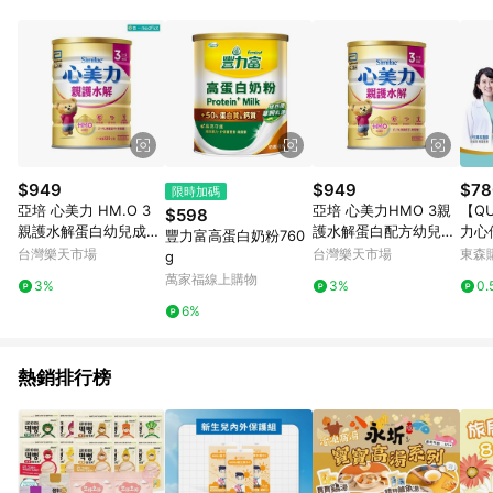
$949
$949
$78
限時加碼
亞培 心美力 HM.O 3
亞培 心美力HMO 3親
【Q
$598
親護水解蛋白幼兒成長
護水解蛋白配方幼兒營
力心
豐力富高蛋白奶粉760
配方 (820g/罐)【杏
養成長配方820g【悅
粉80
台灣樂天市場
台灣樂天市場
東森購
g
一】
兒園婦幼生活館】
歲幼
萬家福線上購物
3%
3%
0.
糖)
6%
熱銷排行榜