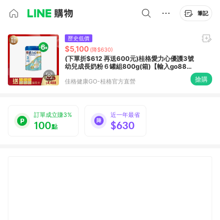
筆記
歷史低價
$5,100
(降$630)
(下單折$612 再送600元)桂格愛力心優護3號
幼兒成長奶粉６罐組800g(箱)【輸入go88再
88折，送600元超商商品卡，折後$4488】
搶購
佳格健康GO-桂格官方直營
訂單成立賺3%
近一年最省
100
$630
點