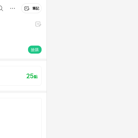
筆記
搶購
25
點