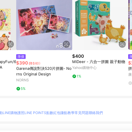
$400
降價
yFun/6
MiDeer - 六合一拼圖 親子動物
$390
$
(降$60)
A
Yahoo購物中心
Garena傳說對決520片拼圖- No
拼
rns Original Design
康
1%
NORNS
5%
動
LINE購物護照
LINE POINTS點數紅包
賺點教學
常見問題
聯絡我們