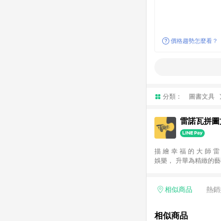
價格趨勢怎麼看？
分類：
圖書文具
雷諾瓦拼圖
描 繪 幸 福 的 大 師 雷 
娛樂， 升華為精緻的藝術工藝。 每一幅雷諾瓦拼圖， 都承載著設計者的靈感與匠人的心血。 從素材的精挑細選到色
彩的細膩呈現， 我們秉持卓越的標準， 將每一片拼圖轉化為值得珍藏的藝術品。 我們深知，拼圖不僅僅是短暫的遊戲
樂趣， 更是一項激發創造力、 培養專注與耐心的長久興趣。 透過多元化的主題與難度選擇， 我們希望每一位拼圖愛
好者都能 找到屬於自己的挑戰與成就感， 無論是初次接觸的新手，還是追求極致的拼圖老手， 都能在拼湊過程中收穫
相似商品
熱銷
快樂與滿足。 在雷諾瓦，我們的追求不僅是提供優質產品， 更在於創造與眾不同的拼圖體驗。 我們相信，每一次的拼
湊， 都是一場與自我心靈深刻對話的旅程， 而我們的使命，就是成為這段旅程中最溫暖的夥伴， 陪伴您拼湊出專屬於
相似商品
自己的幸福時光。