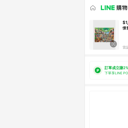
$1
懷舊
雷
訂單成立賺2
下單享LINE P