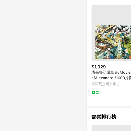
$1,029
塔倫提諾電影集/Movie 
s/Alexandre /1000
E
雷諾瓦拼圖文化坊
2%
熱銷排行榜