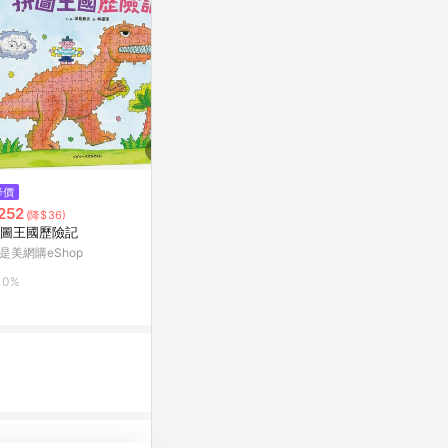
$730
$2,580
降價
【震撼精品百貨】Hello Kitty 凱
美國 Tender
252
(降$36)
蒂貓-日本三麗鷗SANRIO KITTY
拼圖
圖王國歷險記
立體拼圖公仔36pcs (紅色款)*0
Yahoo購物中心
Marais 瑪黑家
是美網購eShop
7628
0%
0.5%
0%