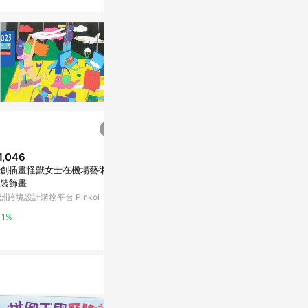
1,046
$140
降價
創插畫怪獸女士在機場藝術微
NO.89757 PET 紙膠帶 極光藍 1
$156
(降$39)
裝飾畫
0米卷 2米卷
Infeel.Me今日營業中六彈PET2.
洲跨境設計購物平台 Pinkoi
亞洲跨境設計購物
5D造景貼紙卡通戶外微縮學生手
帳貼
東森購物 ETMall
1%
1%
0.5%